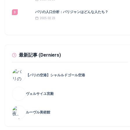
mourant) 3️⃣ サモトラケのニケ (Victoire de Samothrace) 4️⃣ ハ
れ、常設展をさらに豊かにしています。各展示室は、ピカソの創
ンムラビ (Hammurabi) 5️⃣ カナの婚礼 (Les Noces de Cana) 6️⃣ ミ
造性を深く掘り下げるためのインスピレーションあふれる空間と
ロのヴィーナス (Venus de Milo)… Poursuivre la lecture 【ルーヴ
パリの人口分析：パリジャンはどんな人たち？
3
なっています。 芸術に触発される場所 マレ地区に位置するピカ
ル美術館 】フランスの国立美術館・有名作品のご紹介
2025.02.23
ソ美術館は、単に作品を展示する場所にとどまりません。静かで
明るい展示室は、鑑賞者にじっくりと作品と向き合う時間を提供
します。 また、ワークショップや講演会なども開催されてお
り、ピカソの作品をより深く理解するための機会が提供されてい
ます。 開館時間と料金：便利で手頃 ⌚ 開館時間と料金の実用
な情報 月曜日を除き年間を通じて9時30分から18時まで開館して
最新記事 (Derniers)
います。うれしいことに、毎月第一日曜日は入場無料です！通常
の入館料は16ユーロで、一部の対象者には割引料金（12ユー
ロ）も用意されています。18歳未満、求職中の方、障がい者（お
よびその付き添い）は無料で入館できます。また、パリミュージ
【パリの空港】シャルルドゴール空港
アムパスにも含まれているため、他の文化施設と一緒に楽しむの
に最適です。 なぜピカソ美術館を訪れるべきか？ 👀 ピカソの
多様な作品を鑑賞する 初期作品から晩年の作品まで、ピカソの
ヴェルサイユ宮殿
芸術の全貌を把握できます。 ピカソの芸術的な成長をたどる 年
代順の展示により、ピカソのスタイルの変化を辿ることができま
す。 現代美術の世界に触れる ピカソは現代美術に多大な影響を
ルーヴル美術館
与えた芸術家の一人です。 歴史的な建造物を訪れる サレ館は、
パリの歴史を感じられる美しい建物です。 ゆっくりと楽しむ訪
問を ⏳ 「ピカソ美術館」は単なる美術館ではなく、一つの体験