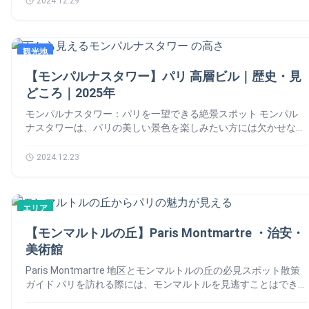
す。 パリに来た際は、ぜひこの伝説的な橋を渡ってみてくださ
2024.12.29
的建造物です。現在は、その荘厳な建物の中で、現代アートが新
す。古代では、徳の高い魂が休む場所とされていました。この名
んか？🙆‍♀️ パリ オルセー美術館 (Musée d’Orsay)の歴史 📚 駅か
い。なぜパリ市民と訪問者の心に深く刻まれているのか、きっと
たな息吹を吹き込まれています。 ブルス・ドゥ・コメルスの天
が1698年に公式に採用され、以来、多くの人々を魅了し続けて
らオルセー美術館展まで オルセー美術館がかつて駅だったこと
その理由がわかるでしょう。 ポンデザールの周辺 📍 徒歩で行け
井画を描いたのは誰ですか？ 数多くの色調整を重ね、時計職人
います。 シャンゼリゼ通りの歴史の大舞台 シャンゼリゼ通りは
をご存じですか？ しかし1930年代には、長距離列車にはプラッ
る場所 🚶 徒歩で行ける場所 🚶 👉 セーヌ川 (La Seine)） 徒歩
のような精密さで、ヴィアームズの白がついに完成しました。こ
歴史的な出来事の目撃者でもあります。1789年には多くの女性
観光地
トフォームが短すぎて使いにくくなりました。そして1977年、
0分 👉 ルーヴル美術館 (Musée du Louvre) 徒歩 1分 👉 オルセー
の塗装は、歴史的建造物の首席建築家であるピエール・アントワ
がこの通りを行進し、王にパンを求めました。また、1791年に
当時の大統領ジスカール・デスタンが駅を美術館に変えるという
美術館 (Musée d’Orsay) 徒歩 15分 👉 パレロワイヤル（Palais
ーヌ・ガティエによって承認されました。
【モンパルナスタワー】パリ 高層ビル｜歴史・見
はヴァレンヌ逃亡事件後、王族がここを通ってパリへ連れ戻され
アイデアを提案。1986年、ミッテラン大統領のもとでその計画
Royal) 徒歩 15分 ポンデザールの地図 🗺️ Pont des artsについ
ました。 19世紀には、コサックがこの通りにキャンプを張り、
どころ｜2025年
が実現しました。それ以来、オルセー美術館は世界で最も訪問者
てのよくある質問 ❓ ポンデザールとはどういう意味ですか？ ル
連合軍のパリ侵入を象徴する場所となりました。そして、1944
の多い美術館の一つとなっています。 💡 ご存じですか？ 2010年
ーヴル美術館とのつながり: ポンデザールは、ルーヴル美術館と
モンパルナスタワー：パリを一望できる絶景スポット モンパル
年にはド・ゴール将軍がパリ解放を祝うためにこの通りを行進。
以来、オランジュリー美術館はオルセー美術館の一部となってい
フランス学士院を結ぶ橋です。ルーヴル宮殿は、かつて「芸術の
ナスタワーは、パリの美しい景色を楽しみたい方には欠かせない
この通りの石畳一つ一つが歴史の物語を語っているかのようで
ます。 オルセー美術館展 🏞️ 印象派の宝庫 オルセー美術館は、
宮殿」と呼ばれていたことから、橋の名前も「芸術の橋」となっ
場所です。このユニークな高層ビルは、パリの中心にそびえ立
す。 時代とともに変化する風景 1833年までは、この通りはほと
印象派やポスト印象派の素晴らしいコレクションで知られていま
たと考えられています。。… Poursuivre la lecture 【ポンデザー
ち、その存在感は賛否を呼びます。しかし、パリで最高の眺めを
2024.12.23
んど庭園のようでした。しかし、ランビュトー知事やオスマン知
す。モネ、ルノワール、ドガ、ゴッホなど、名だたる芸術家の傑
ル】フランスの橋で愛を誓おう！ロマンチックな体験
求めるなら、ここに来るべきです！ では、モンパルナスタワー
事の改革により、現在の形へと変わりました。1836年に完成し
作が勢ぞろい。印象派の作品だけでも約1,100点が展示されてお
の話を詳しくしましょう！ 🙆‍♀️ モンパルナスタワーの歴史 📚
た凱旋門は、この壮大な大通りのハイライトとなりました。 時
り、所蔵総数は3,650点に及びます。 しかし、それだけではあり
「モンパルナス」という名前の説明 「モンパルナス」という名
が経つにつれ、シャンゼリゼ通りはパリの洗練さの象徴となりま
ません。美術館展のコレクションは1848年から1914年までの芸
エリア
前の由来をご存じですか？実はこの名前、1725年に削り取られ
した。高級ブティック、大型店舗、有名なカフェが立ち並び、ど
術をカバー。絵画、彫刻、工芸品、写真、建築図面など、多様な
た丘に由来しています。ラテン地区の学生たちが、ギリシャ神話
こを見ても優雅さが漂います。7月14日の軍事パレードやツー
【モンマルトルの丘】Paris Montmartre ・治安・
作品がこの時代の芸術的活気を伝えています。これはまさに西洋
のミューズたちが住む「パルナッソス山」にちなんで名付けまし
ル・ド・フランスのゴール地点としての役割も、この通りの魅力
美術史を旅する体験です。 訪れるたびに新しい発見 オルセー美
美術館
た。そして何世紀も後、その丘の跡地にモンパルナスタワーがそ
をさらに高めています。 シャンゼリゼ通り周辺の観光地 📍 コ
術館には、印象派以外の約15万点の作品もあります。さらに、美
びえ立つことになりました。 モンパルナスタワーの建設 🏗️ モン
ンコルド広場から凱旋門まで歩きながら、唯一無二の雰囲気を満
Paris Montmartre 地区とモンマルトルの丘の必見スポット散策
術ファンだけでなく、建築好きにも魅力的です。建物自体が芸術
パルナタワーの評判 🤔 よい評判 完成から20年間、モンパルナ
喫。 コンコルド広場 (Place de la Concorde) 凱旋門 (Arc de
ガイド パリを訪れる際には、モンマルトルを見逃すことはでき
作品であり、大きなガラス天井や巨大な時計、壁画は一見の価値
スタワーはヨーロッパで最も高いビルでした。現在では、パリ市
Triomphe) Petit et Grand Palais 散歩して観光地を楽しむ 💫 こ
ません。18区に位置し、パリで最も有名な地区のひとつであるモ
があります。 音声ガイドも利用できるため、展示をさらに深く
内で最も高い高層ビルの座を保っています。 よくない評判 その