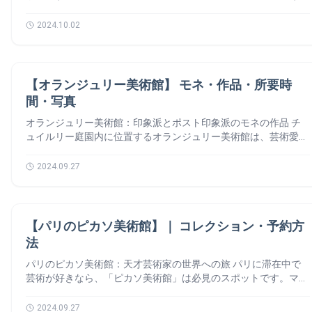
Poursuivre la lecture 【ヴォージュ広場】： Place des Vosges
です）を上がると、6階に展望テラスからは、パリの素晴らしい
ィトン財団美術館：限定の商品 ルイ・ヴィトン財団美術館
るペロタンギャラリーは、現代アートシーンにおいて世界的に最
スティナ・レ氏など、経験豊富なスタッフが、一人ひとりの来館
す。毎晩18時30分には火を灯す儀式が行われます。 なぜ凱旋門
｜フランスの緑豊かな庭園
景色を堪能できます。 エッフェル塔やノートルダム大聖堂、市
（Fondation Louis Vuitton）では、美術館限定の商品が販売され
も影響力のあるギャラリーの一つです。 創設者エマニュエル・
者に最適なアート体験を提供します。 多彩なプログラム ギャラ
を訪れるべき? 🤔 展望台 エトワール凱旋門の最大の魅力の一つ
2024.10.02
庁舎、さらには遠くにサクレ・クール寺院まで望める絶景が広が
ています。これらの商品は、美術館のロゴが入ったオリジナルグ
ペロタンは、若くしてギャラリーを立ち上げ、数多くの才能ある
リー・リチャードでは、新進気鋭のアーティストから巨匠まで、
が、頂上にある展望台です。284段の螺旋階段を登り切ると、パ
ります 展望台にはレストランも併設されており、素晴らしい景
ッズで、パリの土産としても人気があります。例えば、美術館限
アーティストを世に送り出してきました。 ペロタンギャラリー
幅広いアーティストの作品を紹介する展覧会を定期的に開催して
リの壮大な景色を一望できる展望台に到達します。ここからは、
色を楽しみながら食事を堪能することもできます（ただし、やや
定のキャンバス地のトートバッグやポーチがあります。 これら
は、パリを拠点としつつ、香港、ニューヨーク、ソウル、東京な
います。 現代アートの最前線に触れることができる絶好の機会
シャンゼリゼ通りをはじめ、エッフェル塔やモンマルトルの丘な
高めの予算が必要です）。 私の経験について 🧳 ポンピドゥー
美術館
の商品は、美術館内のミュージアムショップで購入するかいけな
ど、世界各地に拠点を展開し、グローバルなネットワークを築い
です。 なぜ訪れるべきか？ – 芸術的な街: マレ地区は、ギャラリ
ど、パリの主要なランドマークを見渡すことができます。特に夕
【オランジュリー美術館】 モネ・作品・所要時
センター。実は、私が日本語🇯🇵で文章を書けるようになったの
い方は楽天でも購入することができます。 興味のある方、ぜひ
ています。 現代アートの最先端をいく ペロタンギャラリーは、
ーやブティックが立ち並ぶパリの芸術の中心地です。ギャラリ
暮れ時や夜景は息を呑むほど美しく、訪れる価値があります。
間・写真
は、この場所のおかげです。BPI（公共情報図書館）は、大学時
ご覧ください ⬇️ ブローニュの森と美術館周辺の魅力 ルイ・ヴィ
常に現代アートの最前線に立ち、革新的な作品を発表し続けてい
ー・リチャードを訪れることで、パリの文化を深く味わうことが
観光情報：エトワール凱旋門へのアクセスと料金 🪙 アクセス
代の週末、いつも私を迎えてくれました。 他の美術館と違い、
トン財団美術館は、パリ市内の喧騒から少し離れた場所に位置し
ます。 同ギャラリーが取り扱うアーティストは、絵画、彫刻、
できます。 – 散策を楽しむ: ギャラリー周辺には、魅力的なカフ
方法 エトワール凱旋門は、シャンゼリゼ通りの西端にありま
オランジュリー美術館：印象派とポスト印象派のモネの作品 チ
ポンピドゥーセンターは特別な展示がある時や、近くにいて時間
ており、周囲のブローニュの森の自然美も大きな魅力です。 ブ
インスタレーションなど、様々な表現方法を用いて、現代社会に
ェやお店がたくさんあります。アート鑑賞の後に、街歩きを楽し
す！パリの中心部からアクセスが非常に便利です。最寄りのメト
ュイルリー庭園内に位置するオランジュリー美術館は、芸術愛好
がある時に訪れるのが良いと思います。興味深い展示があればぜ
ローニュの森はパリ最大級の公園で、自然の中を散歩したり、ピ
対する鋭い視点や独創的なアイデアを提示します。 ペロタンギ
むのもおすすめです。 – インスピレーションを得る: アートは、
ロ駅は、「Charles de Gaulle – Étoile」駅です。1号線、2号線、
家にとって必見のスポットです。 19世紀から20世紀初頭にかけ
ひ行ってみてください。 ポンピドゥーセンターについての実用
クニックを楽しむのに最適な場所です。美術館を訪れた後には、
ャラリーを訪れることは、現代アートのトレンドに触れる絶好の
私たちの心にインスピレーションを与え、新たな視点をもたらし
6号線が利用可能です。それで、シャンゼリゼ通りを歩きながら
ての印象派やポスト印象派の名作を収蔵しており、モネ、ルノワ
2024.09.27
情報 訪問の目安時間 サッと見たい方：常設展示のみなら1時間半
ブローニュの森を散策して、自然の静けさと美しい景色を楽しむ
機会となります。 パリ・マレ地区の隠れ家のような空間 ペロタ
てくれます。ギャラリー・リチャードで、あなただけの発見をし
観光を楽しむのもおすすめです。 なお、凱旋門の周囲は巨大な
ール、セザンヌ、ピカソなど、多くの巨匠たちの作品が展示され
～2時間ほど。 アート好きの方：特別展や施設をじっくり楽しむ
のもおすすめです。 都会の喧騒から離れ、アートと自然の両方
ンギャラリーのメインギャラリーは、パリのマレ地区にある18世
てください。 – 歴史的な建物を訪れる: 歴史ある建物を改装した
ロータリー（Étoile広場）に囲まれております。車の往来が非常
ています。この歴史ある美術館は、建築と芸術が融合したユニー
なら数時間必要です。 読書や映画鑑賞が目的の方：図書館や映
を堪能できるこの美術館は、まさに「文化と自然のオアシス」と
紀の邸宅を改装したものです。 石畳の小道を進むと現れる、蔦
ギャラリーは、その建築美も魅力の一つです。 ℹ️ ギャラリーリチ
に激しいため、歩行者は地下通路を使ってアクセスする必要があ
クな文化体験を提供します。 さて、ガイドに従って、最高の旅
画館で時間を忘れることも！ 混雑を避けるには？ 平日：月曜、
言えるでしょう。 訪れる際のポイント アクセス フォンダシオン
が絡まる壁が印象的な建物は、隠れ家のような雰囲気を醸し出し
美術館
ャード (Galerie Richard) 住所: 74 rue de Turenne / 3 impasse
ります。地上から直接凱旋門に渡ることはできないので、地下道
を楽しみましょう！🙆‍♀️ オランジュリー美術館の歴史 📚 1852年
【パリのピカソ美術館】｜ コレクション・予約方
水曜、木曜が比較的空いています。 週末：夕方以降が狙い目で
ルイヴィトンの財団美術館は、メトロ1号線の「Les
ています。 一歩足を踏み入れると、歴史的な建築と現代アート
Saint-Claude, 75003 Paris 電話番号: +33 (0)1 43 25 27 22 公式サ
から安全に入りましょう。 時間 👉 周囲のプラットフォーム
に建設されたオランジュリーは、もともとチュイルリー庭園の柑
法
す。 雨の日や話題の展示会の開始直後は混雑しがちなので注意
Sablons（レ・サブロン）」駅から徒歩約10分の場所にありま
が融合した独特の空間が広がります。 なぜペロタンギャラリー
イト:
（凱旋門周辺）：6時～1時👉 内部と展望台：10時～23時。
橘類を冬の寒さから守る温室として利用されていました。 細長
しましょう。 ポンピドゥーセンターの の予約 📆
す。シャトルバスも運行しているため、アクセスは非常に便利で
を訪れるべきか？ 世界的に活躍する現代アーティストの作品を
Arc de Triompheの営業時間と料金 凱旋門の営業時間は季節によ
い構造、庭園側の厚い壁、セーヌ川側の大きな窓が特徴です。保
パリのピカソ美術館：天才芸術家の世界への旅 パリに滞在中で
Tiqets.com 日本語 🇯🇵 Centre Pompidou ポンピドゥーセン
す。 営業時間 通常、毎日午前10時から午後8時まで開館してお
鑑賞できる ペロタンギャラリーは、バスキア、草間彌生など、
って異なりますが、通常は午前10時から夜まで営業しています。
温性に優れた設計が施されていました。 その後、オランジュリ
芸術が好きなら、「ピカソ美術館」は必見のスポットです。マレ
ターの地図 🗺️
り、特別展やイベントに合わせて営業時間が延長されることもあ
世界的に有名なアーティストの作品を扱ってきました。 現代ア
最終入場は閉館の30分前です。凱旋門への入場料は、大人10〜
ーは時代とともに倉庫や軍の駐屯地、さらには公共イベントの会
地区に位置するこの特別な美術館では、スペインの巨匠ピカソの
ります。事前に公式ウェブサイトで最新の情報を確認することを
ートの最新トレンドに触れる 新進気鋭のアーティストの作品も
13ユーロ程度で、学生割引や18歳未満の入場無料などの割引も
場として使われ、1921年にはルクセンブルク美術館の別館とし
世界にどっぷりと浸ることができます。歴史、芸術、そして現代
2024.09.27