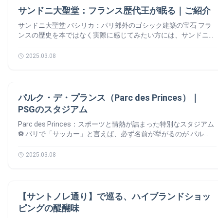
つのパリ」を、あなたも一度、体験してみませんか？👣 カタコ
す。重厚な石造りの外観、バラ窓と呼ばれるステンドグラス、彫
観光地
設は1995年に始まり、1998年に完成しました。建築家のミシェ
サンドニ大聖堂：フランス歴代王が眠る｜ご紹介
ンブのオンライン予約が一番便利！ 💻🎟 カタコンブのチケット
刻が施されたファサードが特徴です。 大聖堂の前には「パリの
ル・マカリ、エメリック・ズブレナ、ミシェル・レジャンバル、
を手に入れる一番簡単で早い方法は、オンライン予約です。数ク
中心」を示すプレートがあり、ここがフランスの道路網の起点と
サンドニ大聖堂 バシリカ：パリ郊外のゴシック建築の宝石 フラ
クロード・コンスタンティニによって設計されました。1998年
リックで日時を選び、優先入場が可能です。 オンライン予約の
なっています。2019年の火災により屋根と尖塔が損傷しました
ンスの歴史を本ではなく実際に感じてみたい方には、サンドニ大
のサッカーワールドカップのニーズに応えるために建設されまし
メリット ⭐ 時間の節約：長い行列を避けられます。 日時の選
が、再建が進められており、多くの人々がその復活を見守ってい
聖堂 バシリカの訪問がおすすめです。パリからすぐの場所にあ
た。このプロジェクトは、フランスに現代的な国立スタジアムを
択：事前に計画が立てられます。 即確認：チケットはメールで
ます。フランス 世界遺産の中でも、精神的シンボルともいえる
るこの荘厳なゴシック様式の教会は、フランス王家🤴の墓所とし
提供することを目的としていました。工事はその迅速な進行と革
2025.03.08
すぐに届きます。 安心：特に混雑期（休暇や祝日など）には確
存在です。 サント・シャペル（Sainte-Chapelle） サント・シャ
て知られ、美しいステンドグラスも見どころです。歴史、建築、
新的な工法技術で特徴づけられています。スタジアムは、1998
実に入場できます。 オンライン予約先 カタコンブは、世界中か
ペルは、13世紀にルイ9世がキリストの聖遺物を安置するために
伝説が交錯するこの場所は、1000年以上の歴史を感じられる貴
年1月28日にフランスとスペインのサッカー試合で開場しまし
ら多くの人が訪れる人気の所です。そのため、特に週末や祝日は
建てた礼拝堂で、「光の教会」とも称されます。最大の魅力は、
重なスポットです。これから、サンドニ大聖堂 バジリカの話を
た。ジャック・シラク大統領が出席しました。 特徴と建築 スタ
非常に混雑し、入場に時間がかかることがあります。それで、下
エリア
15枚の巨大なステンドグラス。全体で約1113の聖書の場面が描
詳しくしましょう！🙆‍♀️ サンドニ大聖堂：フランス王家の眠る王
ッド・ド・フランスは、その印象的な建築で知られています。特
パルク・デ・プランス（Parc des Princes）｜
記のリンクでネット予約をオススメします。👍
かれており、陽光が差し込むと内部がまるで万華鏡のような光の
家の墓所 🤴 サンドニ大聖堂は「フランス王の眠る地」として
に、芝生の上46メートルに浮かぶ13,000トンの楕円形の屋根が
PSGのスタジアム
空間になります。 高さ20メートルに及ぶゴシック様式の天井、
知られています。639年に亡くなったダゴベルト王以来、19世紀
目を引きます。スタジアムには3つの主要なスタンドがありま
精緻な柱と窓装飾など、建築美と宗教芸術の融合を感じられる場
までに43人の王、32人の王妃、その他多くの王家の人々がこの
す：25,000席の可動式ローワースタンド、インターミディエイト
Parc des Princes：スポーツと情熱が詰まった特別なスタジアム
所です。セーヌ河岸にある貴重なフランス 世界遺産の一部とし
地に葬られました。 聖ドニの伝説：殉教者がシンボルとなるま
スタンド、アッパースタンド。芝生は8,000平方メートルの広さ
⚽️ パリで「サッカー」と言えば、必ず名前が挙がるのが パル
て、多くの観光客を魅了しています。 パリ市庁舎（Hôtel de Ville
で この奇跡的な話により、聖ドニはフランス🇫🇷で最も崇敬さ
があります。加熱システムとハイブリッド技術で強化されていま
ク・デ・プランス (Parc des Princes)。16区にあるこのスタジア
de Paris） パリ市庁舎は、セーヌ川右岸の4区に位置し、パリ市
れる聖人の一人となり、フランス王たち🤴はこの地を墓所として
す。スタジアムには、観客に圧倒的な視覚体験を提供する200平
ムは、ただの競技場ではありません。サッカーはもちろん、王族
2025.03.08
政の中心として機能しています。その壮麗なネオ・ルネサンス様
選び、加護と永遠の安息を願ったのです。 サンドニ大聖堂：ゴ
方メートルの巨大スクリーンが2つ設置されています。 イベント
の散策路や、数々の伝説的な試合の舞台にもなってきた、歴史深
式の建築は、訪れる人々を魅了し続けています。 この建物の歴
シック建築の傑作 サンドニ大聖堂は歴史的な役割だけでなく、
と利用 スタッド・ド・フランスは、スポーツや文化イベントの
いスポットなんです。サッカーファンはもちろん、「ちょっと気
史は14世紀に遡り、1357年に商人頭エティエンヌ・マルセルが
ゴシック建築の発祥地としても知られています。12世紀、ルイ6
多様な場として利用されています。サッカーやラグビーの試合、
になる」という方にもぜひ訪れてほしいスタジアムです！ 森🌳
「柱の家」を購入し、市政の拠点としたことに始まります。16世
世とルイ7世の顧問であったシュジェール修道院長によって再建
エリア
国際的なスターのコンサート、陸上競技大会、自動車レース、大
からスタジアムへ🏟️ 貴族の散歩道からフットボールの聖地へ 実
【サントノレ通り】で巡る、ハイブランドショッ
紀には建築家ピエール・ド・シャンビージュとドミニク・ド・コ
され、革新的な建築様式が取り入れられました。 交差リブ・ヴ
規模なショーなどが開催されています。2024年には、パリオリ
は、この場所がスタジアムになる前は…森だったんです🌳。17世
ピングの醍醐味
ルトーネによって新たな市庁舎が建設され、都市の権力の象徴と
ォールトや壮大なステンドグラスは、当時の建築界に新たなスタ
ンピックの陸上競技とラグビーセブンズの試合、そして閉会式の
紀には、王族や貴族が散歩や狩りを楽しむ特別な場所でした。そ