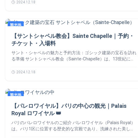
の有名な大通りでは、さまざまな楽しみ方があります。以下はい
ンマルトル。これから、モンマルトルで絶対に外せないスポット
2024.12.18
楽しむことができます。また、毎月第1日曜日は入場無料という
高さには圧倒されますが、そのデザインについては意見が分かれ
くつかのおすすめです： ショッピング ルイ・ヴィトンやセフォ
を巡る散策コースをご紹介します。 さて、ガイドに従って、最
嬉しい特典もあります。 オルセー美術館の作品 オルセー美術館
るところです。一部の人は「モンパルナスタワーから見るパリが
ラ、ザラなど有名な店舗が集結。近くのモンテーニュ通りでは高
高の旅を楽しみましょう！🙆‍♀️ Paris Montmartreの特徴 📚 モン
には、 1848年から1914年 までの芸術作品が数多く収蔵されてい
最高」と言います。その理由？タワー自体が見えないからだそう
級ブランドも。 美食を堪能 ラデュレのマカロンやピエール・エ
マルトルの特徴は、パリ全体を見渡せる絶景、明るく色鮮やかな
ます。特に、 印象派とポスト印象派 の名画が有名ですが、彫
です！ モンパルナスタワーの展望台 👀 息をのむようなパノラマ
観光地
ルメのチョコレートは必見。 文化を探求 プティ・パレを訪れた
街並み、そして温かい雰囲気に包まれていることです。 曲がり
刻、写真、装飾芸術も展示されています。ここでは、代表的な作
ビュー さらに、パリの歴史を学べる教育的な展示やバーチャル
り、ゴーモン・シャンゼリゼで映画鑑賞もおすすめ。 公園でリ
くねった坂道が多く、徒歩での散策に最適なエリアとなっていま
品をご紹介します。 絵画 作品名 作者 制作年 草上の昼食 (Le
【サントシャペル教会】Sainte Chapelle｜予約・
リアリティ体験も楽しめます。少し休憩したい時には「カフェ
ラックス シャンゼリゼ庭園は、休憩に最適な緑豊かな空間で
す。モンマルトルの名声を築き上げたのは、有名なムーラン・ル
Déjeuner sur l’herbe) エドゥアール・マネ 1863年 オランピア
360」で一杯飲みながら景色を堪能するのもおすすめです。 モン
チケット・入場料
す。 夜の楽しみ 夜にはクラブやバーでシャンゼリゼ通りの活気
ージュ、映画撮影の舞台、そして丘の上にそびえるサクレ・クー
(L’Olympia) エドゥアール・マネ 1863年 サン＝ラザール駅 (La
パルナスタワーの予約 📆 モンパルナスタワーは、世界中から
ある夜景を体験。 必見のスポットと有名店舗 🛍️ パリで最も有
ル寺院など。以下では、Paris Montmartreの必見スポットを順
Gare Saint-Lazare) クロード・モネ 1877年 ひなげし (Les
サント・シャペルの魅力と予約方法：ゴシック建築の宝石を訪れ
多くの人が訪れる人気の美術館です。 Tiqets.com 日本語
名な店舗やスポットが点在しています。シャンゼリゼ通りで 人
番にご紹介します。 モンマルトルの見どころ 👀 1️⃣ クリシー広
Coquelicots) クロード・モネ 1873年 ムーラン・ド・ラ・ギャレ
る準備 サントシャペル教会（Sainte-Chapelle）は、13世紀に建
🇯🇵 Tour Montparnasse 最寄駅: モンパルナス＝ビヤンヴニュ
気な買い物スポットをご紹介します： シャンゼリゼ通りのル
場（Place de Clichy） 2️⃣ 墓地（Cimetière de Montmartre） 3️⃣
ットの舞踏会 ピエール＝オーギュスト・ルノワール 1876年…
てられたゴシック建築の傑作であり、訪れる人々を魅了する歴史
駅（地下鉄4, 6, 12, 13号線) モンパルナスタワーの地図 🗺️ モンパ
イ・ヴィトン / Dior シャンゼリゼ通りのラデュレ 他には下記にま
モンマルトルムーラン・ルージュ（Moulin Rouge） 興味のある
Poursuivre la lecture 【オルセー美術館】 モネ｜見どころ・所
的な礼拝堂です。 特に、色鮮やかなステンドグラスが織りなす
2024.12.18
ルナスタワー についてのよくある質問 ❓ パリで一番高い建物
とめておきます！ ギャラリー・ラファイエット… Poursuivre la
方へ Moulin Rougeは世界的に有名なキャバレーでの魅惑の夜 ム
要時間・休館日・写真
幻想的な光景は「ゴシック建築の宝石」とも称されています。
は？ エッフェル塔が1番高いです。構造部分が約300メートル、
lecture 【シャンゼリゼ通り 】｜Champs-Elysees フランス パリ
ーラン・ルージュの歴史 📚 ムーラン・ルージュのショー 💫
パリには多くの美しい教会がありますが、「シテ島 教会」の中
アンテナを入れると330メートルです。 逆に、モンパルナスタワ
の通り
チケット情報と予約方法 📆 ムーラン・ルージュの完全ガイド
でもサントシャペルは特におすすめです。 では、サントシャペ
ーが210メートルになっています。 モンパルナスタワー いつ出来
4️⃣ アベス広場（Place des Abbesses） 5️⃣ ムーラン・ド・ラ・ギ
観光地
ル（Sainte-Chapelle）について詳しくお話ししましょう。🙆‍♀️ サ
た？ 1973年で建設されました。
ャレット（Moulin de la Galette） 6️⃣ メゾン・ローズ（La Maison
ント・シャペルとは？ 🤔 サントシャペルは、1248年にルイ9世
【パレロワイヤル】パリの中心の観光｜Palais
Rose） 7️⃣ モンマルトル美術館（Musée de Montmartre） 8️⃣ モ
によって建設されました。 キリストの受難に関する聖遺物を収
ンマルトルのブドウ畑（Vigne de Montmartre） モンマルトル美
Royal ロワイヤル 👑
めるために建てられたこの礼拝堂は、上下二層構造になっていま
術館の近くには、モンマルトルのブドウ畑が広がっています。こ
す。 上層の礼拝堂は、美しい15枚のステンドグラスが特徴で、
パリのパレロワイヤルのご紹介 パレロワイヤル（Palais Royal）
のエリアはかつて村であり、ブドウ畑が一面に広がっていまし
旧約聖書と新約聖書の物語が描かれています。 ✅ 世界遺産：セ
は、パリ1区に位置する歴史的な宮殿であり、洗練された美しい
た。現在でも「クロ・モンマルトル」という名前で一部が保存さ
ーヌ河岸の歴史地区としてユネスコ世界遺産に登録 ✅ 建築様
庭園とアーケードが特徴の観光スポットです。 元は王族の居住
れており、毎年10月には収穫祭が開催されます。 9️⃣ テルトル広