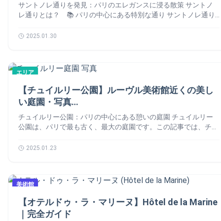
なりました。 市庁舎前の広場は、かつて「グレーヴ広場」と呼
イルをもたらしました。巨大なステンドグラスから差し込む光
会場となります。 スタッドドフランス (Stade de France)：アク
の名残が今も残り、スタジアムの名前「パルク・デ・プランス
サントノレ通りを発見：パリのエレガンスに浸る散策 サントノ
ばれ、公開処刑の場として知られていました。現在ではスケート
は、神聖さと荘厳な雰囲気を醸し出します。 中でも、直径12メ
セスと環境 スタッドドフランスへは、さまざまな交通手段でア
（王子たちの公園）」に受け継がれています。ところが、1897
レ通りとは？ 📚 パリの中心にある特別な通り サントノレ通り
リンクやコンサートなど、市民のイベントスペースとして親しま
ートル以上の2つのバラ窓が印象的で、これは後にノートルダム
クセスできます。高速道路A1とA86、2つのRER路線（B線とD
年になると風景が一変！なんと、自転車競技場（ヴェロドロー
は、ただのパリの通りではありません。全長1,840メートルのこ
れています。2024年のオリンピックではマラソンのスタート地
大聖堂のバラ窓のモデルにもなりました。 数世紀にわたる激動
線）、そして複数の地下鉄路線が利用可能です。自転車道やシェ
ム）が作られます🚴‍♂️。当時は自転車競技が大人気。そこから少し
の道は、パリの歴史的中心地からマドレーヌやヴァンドーム広場
2025.01.30
点にもなる予定で、歴史と現代が交差するフランス 世界遺産ス
の歴史 その後、ナポレオン1世の指示で修復が行われ、大聖堂は
アサイクルのステーションも整備されています。スタジアムは、
ずつ改修が進み、1932年には45,000席を誇るスタジアムへと成
の高級エリアへと続いています。道中には、パレ・ロワイヤルや
ポットです。 ルーヴル美術館（Musée du Louvre） ルーヴル美
再び王家の墓所としての役割を取り戻しました。近年では、落雷
新しい住宅地区や第三次産業、近代的なインフラが整備されてい
長しました。 パルク・デ・プランスとテレビの歴史 スポーツが
チュイルリー庭園、そしてレ・アルなど、象徴的な場所が点在し
術館は、かつての王宮を改装して作られた世界最大級の美術館
により1847年に解体された北側の尖塔の再建プロジェクトが進
る地域に位置しています。 逸話と遺産 スタッド・ド・フランス
テレビに映った日 📺 実は、フランス🇫🇷のテレビ放送史にも名
ています。この通りを歩くと、歴史と贅沢、そして現代が見事に
で、「モナ・リザ」「ミロのヴィーナス」などの名画で知られて
行中です。このプロジェクトは、2024年の完成を目指し、文化
は、フランス国民にとって特別な場所となっております。93％の
を刻むスタジアムなんです。1948年7月25日、ツール・ド・フラ
エリア
交差する様子を体感できます。 歴史と逸話が詰まった通り サン
います。約38万点におよぶ収蔵品を誇り、古代エジプト美術から
財保護の教育プログラムの一環として行われています。 サンド
国民がその存在を知り、88％が国の遺産の一部と考えています。
ンスのゴールがこのスタジアムで迎えられました。フランス🇫🇷
トノレ通りには、何世紀にもわたる歴史が息づいています。例え
【チュイルリー公園】ルーヴル美術館近くの美し
19世紀までの幅広いジャンルをカバーしています。 館内は広大
ニ大聖堂の芸術的な魅力 サンドニ大聖堂では、見事な彫刻が数
このスタジアムは、1998年のワールドカップ決勝でジネディー
で初めてスポーツ中継がテレビで生放送されました📡。これが、
ば、通りの115番地には、マリー・アントワネットも愛用してい
で、じっくり鑑賞するには複数日に分けるのがおすすめです。ピ
多く展示されています。中でも、中世の墓碑は、王家の人物を象
い庭園・写真…
ヌ・ジダンが2ゴールを決めた歴史的な瞬間の舞台となりまし
スポーツ中継が当たり前になるきっかけだったんです！ 現代の
た化粧品を販売していた歴史的な薬局があります。「蒸留抽出物
ラミッド型のガラス屋根が近代的な印象を与え、歴史と現代の融
った壮麗な作品が並び、印象的な光景を作り出しています。 こ
た。また、2015年11月13日のテロ攻撃のような悲劇的な出来事
Parc des Princes誕生 建築家ロジェ・タイイベールによる斬新な
製造所」と刻まれた看板は、伝統と革新が共存していた時代を思
チュイルリー公園：パリの中心にある憩いの庭園 チュイルリー
合が感じられる場所。セーヌ河岸に隣接し、フランス 世界遺産
れらの彫刻の目は開いた状態で表現されており、これは復活への
も起こりました。 結論として、スタッド・ド・フランスは単な
デザイン 1972年5月25日には、記念すべきこけら落とし試合
い起こさせます。このような隠れた宝物が、通りのあちこちに潜
公園は、パリで最も古く、最大の庭園です。この記事では、チュ
巡りには欠かせないスポットです。 オルセー美術館（Musée
信仰を象徴しています。また、足元に彫られたライオンや犬は、
るスタジアムではありません。フランスのスポーツと文化の優れ
「フランス🇫🇷 vs ソ連」が開催。11月にはラグビーのフランス
んでいます。 サントノレ通りの見どころ 👀 屋外博物館のよう
イルリー公園・庭園を紹介させていただきます！🙆‍♀️ チュイルリ
d’Orsay） オルセー美術館は、1900年の万博に合わせて建てられ
力と忠誠を象徴し、故人を守る存在として描かれています。 さ
た象徴であり、記憶と祝賀の場であり、サン＝ドニ地域の発展の
代表戦も行われ、サッカーとラグビー両方で愛されるスタジアム
な通り サントノレ通りを歩くと、文化とエレガンスが凝縮され
ー公園の歴史 📚 歴史と文化が息づく場所 1664年、庭園師アン
2025.01.23
た駅舎を再利用して生まれた美術館です。モネ、ルノワール、ゴ
らに、ルネサンス期の壮大な墓碑も必見です。ルイ12世、アン
原動力となっています。 ℹ️ スタッドドフランス (Stade de France)
となりました。 PSGとパルク・デ・プランス (Parc des Princes)
た空間に出会えます。オスマン様式の建物や豪華なショーウィン
ドレ・ル・ノートルによって改造されました。そして、フランス
ッホ、ドガなど、印象派・ポスト印象派の巨匠たちの名作が集結
ヌ・ド・ブルターニュ、フランソワ1世、アンリ2世などの王族の
住所:93200 Saint-Denis, フランス ウェブサイト:
1973年から続く特別な関係 現在の収容人数は約47,000人。パリ
ドウが連なり、他にはない景色を作り出しています。散歩中に
式庭園🇫🇷の傑作となりました。現在では、パリジャンや世界中
しています。展示されている絵画は1848年から1914年の作品が
墓が、古代建築の影響を受けた華麗なデザインで作られていま
市内のスタジアムでは最大規模です（郊外のスタッド・ド・フラ
は、次のような名所が現れます： パレ・ロワイヤル – 徒歩 5分
の観光客に愛されるスポットです。 歴史と自然を楽しむ散策 コ
中心で、ルーヴル美術館と補完し合う存在です。 広々としたガ
す。 サンドニ大聖堂 バシリカの入場情報 📍🎟 チケット予約
ンスはさらに大きいですが、パリ市内ではここが一番！）。 試
🏛️ ヴァンドーム広場 – 徒歩 6分 💠 ルーヴル美術館 – 徒歩 7
美術館
ンコルド広場から庭園に入ると、18世紀の壮麗な彫像群がお出迎
ラス天井のホールや、大時計がある展望エリアなど、建物自体も
Basilique Cathédrale de Saint-Denis (公式) 英語 🇬🇧・フランス
合の日は特別な空気 PSGウルトラスと一緒に盛り上がろう🔥 パ
分 🖼️ 昼でも夜でも、この通りの魅力は尽きることがありませ
え。散歩道を進むと、八角形の大池「バッサン・オクトゴナル」
見どころ満載。芸術作品と建築美の両方を楽しめる空間として、
語 🇫🇷 ⚠️ 大聖堂は礼拝施設のため、特別な宗教行事の際は一時
ルク・デ・プランスでの試合観戦は、単なるサッカー観戦じゃあ
【オテルドゥ・ラ・マリーヌ】Hôtel de la Marine
ん。 サントノレ通りのメリット 👍 ショッピング好きの楽園
が見えてきます。周囲には緑の椅子が置かれ、シンメトリーな並
特にアート好きの旅行者に人気です。毎月第1日曜は入館無料と
的に閉鎖されることがあります。 サンドニ大聖堂 バシリカへの
りません。スタジアムに足を踏み入れた瞬間から、サポーターの
🛍️ ショッピングが好きな方にとって、ここはまさに天国です。
｜完全ガイド
木道やオレンジの木々を眺めながら、ゆったりと過ごせます。
いう特典もあるので、フランス 世界遺産を気軽に楽しむチャン
アクセス 🚇 サンドニ大聖堂は、パリ中心部から簡単にアクセス
熱気が伝わってきます。歌声、旗、そして時には発煙筒まで…特