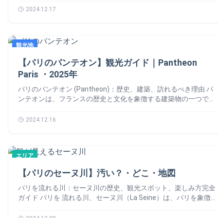
ロワイヤルの回廊「ギャルリー・ド・モンパルナス」は、美しい
写真撮影スポットとして知られています。 おすすめの時間帯
ト・入場料
ります。 特にマリー・アントワネットが処刑前に収容されたこ
2024.12.17
アーケードに並ぶショップが特徴です。 アンティークショップ
早朝：観光客が少なく、静かな中で美しい景色を独占できます。
とで有名で、当時の歴史や建築美を感じることができるスポット
や高級ブティック、カフェが軒を連ね、ウィンドウショッピング
夕暮れ時：オレンジ色に染まるエッフェル塔 とセーヌ川の景色
です。 では、パリのコンシェルジュリーの話を詳しくしましょ
だけでも楽しめます。 見どころの店舗 アンティークジュエリー
がロマンチックです 夜間：毎時0分に5分間だけ点灯するエッフ
う！🙆‍♀️ コンシェルジュリーの歴史 📚 コンシェルジュリーは、
ショップ アートギャラリー 老舗の香水店「セルジュ・ルタン
ェル塔 のイルミネーション（シャンパンフラッシュ）は必見で
観光地
中世の王宮「パレ・ド・ラ・シテ（Palais de la Cité）」の一部
ス」 4️⃣ コメディ・フランセーズ（La Comédie-Française） パ
す。 2️⃣ シャイヨ宮（Palais de Chaillot） トロカデロ広場を囲む
として建設されました。 その後、司法機関として使用され、フ
レ・ロワイヤルの一角には、フランス🇫🇷の国立劇場がありま
【パリのパンテオン】観光ガイド｜Pantheon
ように建つシャイヨ宮は、左右対称の美しい建築物です。特に、
ランス革命期🇫🇷には監獄として機能しました。 特に、マリ
す。1680年に設立されたこの劇場では、モリエールの作品を中
内部には美術館や劇場があり、文化的な見どころも満載です。
Paris ・2025年
ー・アントワネットをはじめとする数多くの囚人たちが収容され
心にクラシックなフランス演劇🇫🇷が上演されています。 パレ
主な施設 建築・文化遺産博物館（Cité de l’architecture et du
たことで有名です。 コンシェルジュリーの見どころ 👀 衛兵の
ロワイヤルへの行き方 🚇 最寄り駅 徒歩で行ける場所 🚶 👉 ル
パリのパンテオン (Pantheon)：歴史、建築、訪れるべき理由 パ
patrimoine） 人類博物館（Musée de l’Homme） 海洋博物館
間（La salle des gens d’Armes）と 警備の間（La salle des
ーヴル美術館 (Musée du Louvre) 徒歩 5分 👉 オペラ座 (Opéra
ンテオンは、フランスの歴史と文化を象徴する建築物の一つであ
（Musée national de la Marine） 3️⃣トロカデロ庭園（Jardins du
Gardes） 衛兵の間 広大なゴシック様式のホールで、14世紀に建
Garnier) 徒歩 10分 パレロワイヤルの周辺の治安 📍 パレロワイ
り、観光客にとって必見のスポットです。パリの5区、カルティ
Trocadéro） シャイヨ宮からエッフェル塔へ向かって広がるトロ
設されました。 当時の宮廷の衛兵が待機していた場所です。 そ
ヤル周辺は比較的安全なエリアですが、観光地ということもあり
エ・ラタンに位置し、その歴史的意義と美しい建築で訪れる人々
2024.12.16
カデロ庭園は、美しい噴水と緑が広がる癒しのスポットです。
れに、石造りのアーチが美しく、コンシェルジュリーの象徴とも
スリには注意が必要です。特に写真撮影に夢中になっている時や
を魅了します。本記事では、パンテオンの歴史、見どころ、訪問
中央にある「ワルター・ジャン・ド・サン・ペールの噴水
いえる空間です。 警備の間 王室の警備隊が使用していた部屋
ショッピング中は、貴重品の管理を徹底しましょう。…
に役立つ情報を詳しく解説します。 🙆‍♀️ パリのパンテオンの歴
（Fountain of Warsaw）」は、特に夏季には水しぶきが美しく輝
で、当時の権力や威厳が感じられる場所です。フランス革命期
Poursuivre la lecture 【パレロワイヤル】パリの中心の観光｜
史 📚 パリのパンテオンはもともと教会として建設されました
きます。 天気の良い日には、芝生の上でピクニックを楽しむ地
🇫🇷には裁判所としても使われていました。 時計の塔（Tour de
エリア
Palais Royal ロワイヤル 👑
が、現在ではフランスの偉人たちを祀る霊廟として使われていま
元の人々や観光客の姿が見られます。 4️⃣ 写真撮影のスポット ト
l’Horloge） コンシェルジュリーの象徴である時計の塔は、14世
す。その歴史は18世紀に遡ります。 建設の背景 役割の変遷 フラ
ロカデロ広場は、インスタ映えスポットとしても有名です。それ
【パリのセーヌ川】汚い？・どこ・地図
紀に設置されたパリ最古の公共時計です。 それに、外観からも
ンス革命後、宗教施設から「国の偉人を祀る場所」へと役割が変
で、シャイヨ宮のテラスや庭園からのエッフェル塔を背景にした
その美しい装飾を鑑賞することができます。 革命の部屋（Les
更されました。この場所には、ジャン＝ジャック・ルソー、ヴォ
パリを流れる川：セーヌ川の歴史、観光スポット、楽しみ方完全
写真は、忘れられない思い出になるでしょう。 トロカデロ広場
salles révolutionnaires） フランス革命時代🇫🇷の歴史や当時の
ルテール、ヴィクトル・ユゴー、マリー・キュリーなど、フラン
ガイド パリを 流れる川、セーヌ川（La Seine）は、パリを象徴
へのアクセス 🚇 1. メトロ（地下鉄） 2. バス 3.… Poursuivre la
裁判の様子を知ることができる展示室です。 特に、重要な歴史
スの歴史に貢献した著名人が埋葬されています。 パリのパンテ
する美しい川であり、街の中心を流れるその景観は、多くの観光
lecture 【トロカデロ広場】Trocaderoの観光ガイド【2025年】
資料や説明パネルが展示されております。 それで、革命の舞台
オンの建築と見どころ 👀 Pantheonは、クラシック様式と新古
客に感動を与えています。 全長約777kmのセーヌ川はフランス