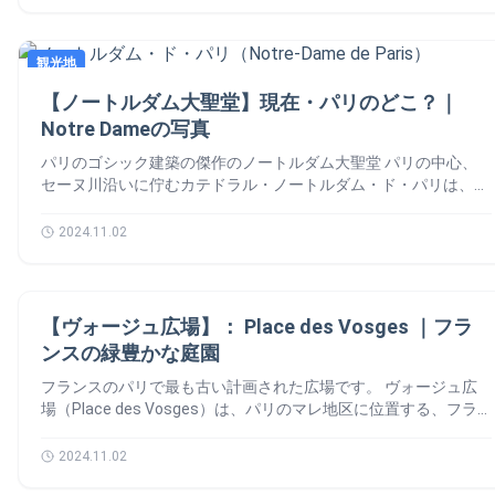
られ、その豪華絢爛なパフォーマンスが人々を魅了しています。
可能な服装がおすすめです。 ガイドツアーを利用する パンテオ
トが展開されています。 セーヌ川とパリ2024オリンピック
段を登り、パリの街を一望しました。この体験は訪れる人々にと
ここでは、ムーランルージュの歴史、ショーの内容、予約方法、
ンの歴史や展示物をより深く理解するために、オーディオガイド
🇫🇷 パリ2024オリンピック 2024年パリオリンピックでは、セー
って忘れられないものとなりました。 科学のおかげで保存され
訪れる際のポイントなどを詳しくご紹介します。🙆‍♀️ ムーランル
やガイドツアーを利用すると良いでしょう。 パリのパンテオン
ヌ川が史上初のオリンピック開会式の舞台となります。 スタジ
た塔 万国博覧会の終了後、エッフェル塔は取り壊される予定で
観光地
ージュの歴史 📚 ムーランルージュは、1889年にパリのモンマ
訪れる理由 🤔 フランスの歴史や文化に触れるだけでなく、そ
アムではなく、街中で行われる開会式はオリンピック史上初の試
した。 しかし、科学的な利用価値が認められたことで存続が決
ルトル地区で誕生しました。赤い風車のシンボルが特徴で、開業
の壮大な建築や美しい装飾を楽しむことができる特別な場所で
みです。 2024年7月26日19時30分から23時までの間、206の国
【ノートルダム大聖堂】現在・パリのどこ？｜
定します。1903年には無線通信アンテナが設置され、その実用
当初から革新的なエンターテインメントを提供してきました。特
す。また、クリプトではフランスの偉人たちの足跡をたどり、彼
と地域から集まった約10,500人のアスリートがセーヌ川を舞台に
性が証明されました。このように、エッフェル塔は徐々にパリの
Notre Dameの写真
に、「フレンチ・カンカン」は当時のパリ社交界を騒がせたダン
らがどのように国に貢献したかを学ぶことができます。
したパレードに参加しました。 観客数十万人が見守る中、約160
恒久的なランドマークとしての地位を確立していきます。 高
スとして有名です。今日でもムーランルージュの象徴的なパフォ
Pantheonの営業時間 ⌚ 4月1日から9月30日まで → 午前10時～
パリのゴシック建築の傑作のノートルダム大聖堂 パリの中心、
隻の船がアスリートたちを乗せて、オーステルリッツ橋からトロ
さ・エンジニアリングの記録を打ち立てた存在 – 特徴 当初312メ
ーマンスです。また、有名画家アンリ・ド・トゥールーズ＝ロー
午後6時30分 10月1日から3月31日まで 午前10時～午後6時
セーヌ川沿いに佇むカテドラル・ノートルダム・ド・パリは、フ
カデロまでの6キロメートルのコースを進みました。 この壮大な
ートルの高さを誇ったエッフェル塔は、41年間にわたり世界一高
トレックが描いたポスターにより、ムーランルージュは瞬く間に
Pantheonの営業時間の注意点 記念碑への最終入場は閉館の 45
ランスの歴史と文化🇫🇷を象徴するゴシック建築の傑作です。
ショーには、ノートルダム大聖堂、ルーヴル美術館、ポンヌフ、
い建造物の座に君臨しました。 現在ではアンテナの追加により
世界的な名声を得ました。 ムーランルージュのショー 💫 ムー
分前です。 毎月第一営業月曜日（午後12時開店）火曜日、12月
世界中から訪れる観光客を魅了するこの大聖堂は、その壮大な建
芸術橋、そしてエッフェル塔といったパリの象徴的な景観が背景
2024.11.02
324メートルに達しています。279メートル地点にある展望台か
ランルージュのショーは、ダンサーたちの華やかな衣装、壮大な
24日、31日は午後5時閉館（最終入場午後4時15分） 年次休業日
築美と宗教的・歴史的な重要性から、ユネスコの世界遺産にも登
として彩りを添えました。 セーヌ川沿いの観光スポット 👀 セ
らの景色は、まさに息を呑むほどの美しさ。頂上まで登る体験
セット、音楽、アクロバットなどが融合した豪華なパフォーマン
1月1日 – 5月1日… Poursuivre la lecture 【パリのパンテオン】観
録されています。 長年にわたりパリの街と共に歩んできたノー
ーヌ川沿いには、世界的に有名な観光スポットが点在していま
は、まさに人生で一度は味わいたい感動です。 エッフェル塔は
スが見どころです。 1️⃣ フィエリー（Féerie）ショー 現在のメイ
光ガイド｜Pantheon Paris ・2025年
トルダム大聖堂は、特に2019年の火災による被害からの復興が
す。 エッフェル塔（Tour Eiffel） ノートルダム大聖堂
パリ、そしてフランスの象徴 🇫🇷 しかし、その影響力はパリ
ンショー「フィエリー（Féerie）」は、ムーランルージュを訪れ
エリア
進む中、パリの復興と希望のシンボルでもあります。 では、ノ
（Cathédrale Notre-Dame de Paris） ルーヴル美術館（Musée
の枠を超え、フランス全体🇫🇷を象徴する存在となっています。
【ヴォージュ広場】： Place des Vosges ｜フラ
る観光客に最も人気があります。100人以上のパフォーマーが出
ートルダム大聖堂（Notre-Dame de Paris）の話をしましょう！
du Louvre） オルセー美術館（Musée d’Orsay） ポン・デ・ザー
世界中のミニチュアパークや映画、広告などでエッフェル塔が登
ンスの緑豊かな庭園
演し、豪華な衣装や舞台セットとともに、観客を夢のような世界
🙆‍♂️ 大聖堂の歴史 📚 ノートルダム大聖堂の火災 🚒 ノートルダム
ル（Pont des Arts） セーヌ川で楽しめるアクティビティ 💫 バ
場し、フランスのエレガンス🇫🇷や技術力を表現するシンボルと
に誘います。特に「フレンチ・カンカン」は必見で、観客の熱狂
の建築と特徴 ノートルダム大聖堂は、ゴシック様式の特徴であ
トー・ムーシュ（Bateaux Mouches）クルーズ 川沿いの散策 ピ
フランスのパリで最も古い計画された広場です。 ヴォージュ広
して利用されています。 国際的な文化イベントやスポーツ大会
を呼び起こす迫力のダンスです。 2️⃣ 特別な演出と驚きの演目 毎
るアーチ型の窓、高い天井、そしてステンドグラスのバラ窓が特
クニック アフィリエイト広告を利用しています。 セーヌ川を訪
場（Place des Vosges）は、パリのマレ地区に位置する、フラ
（オリンピックなど）でも、エッフェル塔がそのイメージを体現
年進化し続け、観客を飽きさせない工夫が施されています。演目
徴です。 大聖堂の正面には、三つの印象的な入り口がありま
れる際のヒント 💡 クルーズの時間帯を選ぶ 夜のクルーズでは
ンス🇫🇷最古の計画都市の広場です。歴史と美しさを兼ね備えた
しています。 パリ2024オリンピックのエッフェル塔 パリ2024オ
の途中には、アクロバットやジャグリングといったサプライズ要
す。それぞれが異なる聖書の物語を描いた彫刻で装飾されていま
ライトアップされたパリの景色が楽しめます。特にエッフェル塔
人気の観光スポットです。 この広場は1605年にアンリ4世によっ
リンピック・パラリンピックでは、エッフェル塔がオリンピック
2024.11.02
素もあり、老若男女問わず楽しめる内容です。 ムーランルージ
す。 大聖堂内部には、息をのむような壮麗なステンドグラスの
のシャンパンフラッシュは見逃せません。 季節に応じた服装を
て建設されました。その完璧なシンメトリーと赤いレンガのアー
リングを掲げるための象徴的な場所として選ばれました。 ま
ュのチケット情報と予約方法 📆 チケットは人気が高く、事前
バラ窓があります。特に南側の窓（南のバラ窓）は13世紀のもの