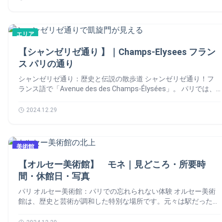
で言語が選べるため、難しい設定がいらずつけた瞬間から指定し
豪華な部屋を特別公開。 2️⃣ 無料展示会：サン＝ジャンホール
その夢を実現しました。 革命と栄華の証人 逸話と謎 フォンテー
され、橋は誰でも自由に利用できるようになりました。 ポンデ
を展示。ここは、ただの美術館ではありません。その魅力をご紹
た言語が流れ出します。 ポイントは、つけている人の動きを自
でストリートアート展などが定期的に開催。 3️⃣ ガイドツア
ヌブロー城には、驚くべきエピソードもあります。1657年、ス
ザールの再建 🏗️ 再建と変化の物語 長い年月の間、ポンデザー
介します。🙆‍♂️ パリのブルス・ドゥ・コメルスの歴史 📚 ブルス
動的に感知してくれるところ。目で楽しいだけでなくしっかりと
ー：市庁舎が主催するツアーで歴史を深く学べます。 2024年パ
ウェーデン女王クリスティーナが「鹿のギャラリー」で元寵臣を
ルは様々な試練に直面しました。特に、戦争による爆撃で構造が
ドゥコメルスの歴史を刻む地 パリのブルス・ドゥ・コメルスの
知識も深まり、3Dサウンドで建物内に響く足音や話し声は18世
リ五輪と市庁舎 🇫🇷 市庁舎関連なアクティビティ 📆 アフィ
処刑させた事件は有名です。この血なまぐさい出来事は、長い間
弱まり、1979年には貨物船との衝突で一部が崩壊してしまいま
エリア
建築 🏗️ 建築の傑作 1889年、万国博覧会に合わせて穀物取引所
紀当時にタイムスリップしたかのような臨場感が味わえます。
リエイト広告を利用しています。 パリ市庁舎の周辺 📍 徒歩で
人々の記憶に残り、城の破壊を求める声すら上がりました。 ナ
した。1981年から1984年にかけて再建された新しい橋は、元の
はブルスドゥコメルスに生まれ変わりました。直径35メートルの
コンコルド広場に面したサロン ミュージアムショップ 見学後に
【シャンゼリゼ通り 】｜Champs-Elysees フラン
行ける場所 🚶 徒歩で行ける場所 🚶 👉 セーヌ川 (La Seine) 徒
ポレオンも、この城を「真の王の館、時代を超えた家」と称えま
デザインを忠実に再現しつつ、アーチの数を7つに減らしまし
クーポール（丸天井）が加えられ、その内側には140メートルに
寄ったミュージアムショップでは、船や魚などのマリンモチーフ
歩 1分 👉 ポンピドゥーセンター (Centre Pompidou) 徒歩 5分 👉
した。彼が名誉の中庭で近衛隊に別れを告げた場面は、今でも歴
ス パリの通り
た。新しいポンデザールは、当時のパリ市長ジャック・シラクに
わたる壮大な壁画が描かれています。この壁画は世界貿易をテー
を用いたグッズが多く、最後までワクワクが止まりません。パリ
ノートルダム・ド・パリ（Notre-Dame de Paris) 徒歩 7分 👉 サ
史に刻まれています。 フォンテーヌブロー宮殿の見どころ 👀
よって再び開通されました。 芸術と愛の舞台 ポンデザール、そ
マにしており、当時の植民地時代の視点も反映しています。 安
シャンゼリゼ通り：歴史と伝説の散歩道 シャンゼリゼ通り！フ
ミュージアムパスの対象施設に含まれているところも、嬉しいポ
ントシャペル (Sainte Chapelle) 徒歩… Poursuivre la lecture 【パ
訪れるべき理由 パリ近郊で王家の歴史を感じたいなら、ぜひフ
の特別な雰囲気で多くの人を惹きつけています。観光客、写真
藤忠雄 🇯🇵 2016年、実業家フランソワ・ピノーがここを現代
ランス語で「Avenue des des Champs-Élysées」。 パリでは、
イントです。 オテル・ドゥ・ラ・マリーヌへのアクセス 🚇 ア
リ市庁舎】Hôtel de Ville：観光ガイド｜歴史、アクセスなど
ォンテーヌブローを訪れてみてください。歴史、美術、自然が融
家、アーティストが集まり、セーヌ川の素晴らしい眺めを楽しん
アートのセンターに改装。日本の建築家・安藤忠雄氏が手掛けた
この伝説的な大通りは単なる道以上の存在です。優雅さ、歴史、
クセス 👉 メトロ「コンコルド駅」（1、8、12、14号線）
合したこの場所は、きっと心をつかむでしょう。 アフィリエイ
でいます。画家たちはここでインスピレーションを得たり、夏に
中央のコンクリートの円筒は、大胆なデザインで古典とモダンの
そして少しの魔法が混ざり合った場所として知られています。
👉 42、45、72、73、84、94番のバスを利用してください。
2024.12.29
ト広告を利用しています。 フォンテーヌブロー宮殿の実用情
はピクニックを楽しむ人々の姿も見られます。 2024 パリオリン
対話を際立たせています。 パリのブルス・ドゥ・コメルスの訪
「世界で最も美しい通り」とも呼ばれるその理由は、この場所が
入り口はコンコルド広場に面しています。セキュリティチェック
報 ℹ️ 実用情報 ℹ️ フォンテーヌブロー宮殿 (Château de
ピック 🇫🇷 音楽とイベントの新たな舞台 最近では、2024年パ
問 💫 訪問の楽しみ方 ブルスドゥコメルス関連の予約 📆 ブル
持つ特別な魅力にあります。 🙆‍♀️ シャンゼリゼ通りの歴史 📚
後、現地でもチケット購入が可能です。 徒歩で行ける場所 🚶
Fontainebleau) 住所: Place Charles de Gaulle. 77300
リオリンピック開会式で注目を集めました。アーティストのア
スドゥコメルスは、世界中から多くの人が訪れる人気の美術館で
名前沼地から始まり、神話の名を持つ由来の由来 シャンゼリゼ
👉 シャンゼリゼ通り (Avenue des Champs-Élysées) 徒歩 3分
Fontainebleau 営業時間: 季節により異なるため、公式サイトをご
ヤ・ナカムラが共和国警備隊と共にここでパフォーマンスを披
す。そのため、特に週末や祝日は非常に混雑し、入場に時間がか
美術館
通りの始まりは、実は単なる沼地でした。当時は野菜が育つ畑が
👉 オランジュリー美術館 (Musée de l’Orangerie） 徒歩…
確認ください。 公式サイト:
露。「Djadja」や「Pookie」のヒット曲に加え、フランスの名曲
かることがあります。それでネット予約をオススメします。
広がっており、現在の洗練された姿とは程遠いものでした。しか
Poursuivre la lecture 【オテルドゥ・ラ・マリーヌ】Hôtel de la
も歌い上げました。橋は活気あふれる音楽ステージに変わりまし
【オルセー美術館】 モネ｜見どころ・所要時
Tiqets.com 日本語 🇯🇵 Bourse de Commerce de Paris 最寄
し、1616年にマリー・ド・メディシスがイタリア式庭園に触発
Marine｜完全ガイド
た。このパフォーマンスはSNSで話題となりました！ポンデザー
駅: Châtelet – Les Halles（シャトレ・レ・アル）」駅 パリのブ
間・休館日・写真
され、並木道を整備。その後、1674年にはルイ14世がアンド
ルは「アヤ橋」として新たな愛称を得ました。 ポンデザールの
ルス・ドゥ・コメルスの地図 🗺️ パリのブルス・ドゥ・コメル
レ・ル・ノートルに命じて、チュイルリー庭園を延長させまし
パリ オルセー美術館：パリでの忘れられない体験 オルセー美術
見どころ 👀 訪れるべき名所 ポンデザールは、今もなおパリの象
スについてのよくある質問 ❓ ブルス・ドゥ・コメルスとはどう
た。この並木道は「グラン・クール」と呼ばれ、王室の散歩道と
館は、歴史と芸術が調和した特別な場所です。元々は駅だったこ
徴的な場所です。セーヌ川の眺めを楽しんだり、ロマンチックな
いう意味ですか？ ブルスドゥコメルスは、フランス語で「証券
なりました。 「シャンゼリゼ」というのはどういう意味？ そし
の建物は、今ではアート、建築、文化遺産を楽しめるユニークな
散歩をしたり、その独特な雰囲気に浸るために多くの人が訪れま
取引所」を意味し、かつて活気あふれる取引が行われていた歴史
て「シャンゼリゼ」という名前の由来はギリシャ神話にありま
空間となっています。では、オルセー美術館の話を詳しくしませ