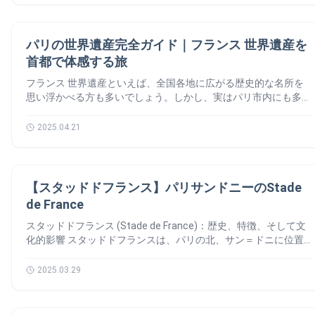
この地下空間の始まりは、実は古代ローマ時代。当時、パリを建
設するために必要な石材――特に石灰岩が地下から採掘されてい
エリア
ました。やがて採石場は使われなくなり、忘れ去られた空洞とし
パリの世界遺産完全ガイド｜フランス 世界遺産を
て残されました。それが、のちに「カタコンブ」へと姿を変えて
首都で体感する旅
いくのです。 カタコンブの誕生 18世紀末、パリには深刻な問題
がありました。それは…「墓地の過密化」🪦とくに「無実者の墓
フランス 世界遺産といえば、全国各地に広がる歴史的な名所を
地」は、死体があふれ、感染症の原因にも。 そこで1786年、思
思い浮かべる方も多いでしょう。しかし、実はパリ市内にも多く
い切った決断が！市内の墓地にある人骨を、地下の旧採石場に移
の世界遺産が存在しており、街歩きをしながらその魅力をじっく
すことになったのです。何年もかけて運び込まれた骨たちは、整
りと味わうことができます。この記事では、「フランス 世界遺
2025.04.21
然と積み重ねられ、現在のカタコンブの姿になりました。 パリ
産」の中でも特にパリにある世界遺産に絞って、詳しくご紹介し
のカタコンブの整備と観光化 19世紀になると、カタコンブは少
ます。 パリのセーヌ河岸｜世界遺産の舞台となった風景美 「パ
しずつ整備され、一般公開も始まりました。通路が補強され、案
リのセーヌ河岸」は、1991年にユネスコ世界文化遺産に登録さ
内のためのプレートも設置。やがて、パリの不思議な観光名所に
エリア
れました。セーヌ川は、パリの街を東西に横断する美しい水の道
【スタッドドフランス】パリサンドニーのStade
✨その異様な雰囲気と歴史的背景が話題を呼び、世界中から観光
であり、その周辺には多くの歴史的建造物や名所が集中していま
de France
客が訪れるようになりました。 現在のカタコンブ 現在、カタコ
す。 シュリー橋からイエナ橋までの川沿いの範囲が登録対象と
ンブはカルナヴァレ博物館の管轄。一般向けに公開されているの
なっており、ノートルダム大聖堂、ルーヴル美術館、エッフェル
スタッドドフランス (Stade de France)：歴史、特徴、そして文
はごく一部ですが、実際に足を踏み入れることができます。暗く
塔など、世界に名だたる観光スポットが含まれています。昼は古
化的影響 スタッドドフランスは、パリの北、サン＝ドニに位置
静かな回廊の中に並ぶのは、なんと600万人分の人骨…😳この場
都の風情を、夜はライトアップによる幻想的な景色を楽しむこと
するフランス最大のスタジアムです。パリのパルクデプランスよ
所は、単なる観光地ではありません。パリという都市の長い歴
ができる、まさに「フランス 世界遺産」のエッセンスが詰まっ
り大きいです。最大81,338人を収容できます。1998年のサッカ
2025.03.29
史、そして死と記憶に静かに向き合う場でもあるのです。 最後
たエリアです。 ノートルダム大聖堂（Cathédrale Notre-Dame
ーワールドカップのために建設されました。これから、もっと詳
に カタコンブは少し怖いと感じるかもしれませんが、パリの深
de Paris） パリのシンボル的存在であるノートルダム大聖堂は、
しくスタッドドフランス (Stade de France)の話をしましょう。
い歴史を知るうえで欠かせない場所。 地下に眠るこの「もう一
1163年から200年以上かけて建てられたゴシック建築の代表作で
🙆‍♀️ スタッドドフランスとは 歴史と建設 スタッドドフランスの建