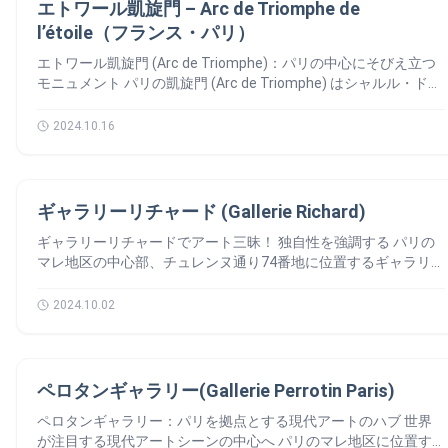
「ガラスの雲」とも呼ばれています。この記事では、フォンダシ
るため、早めの到着がおすすめです。特にディナー付きの予約を
エトワール凱旋門 – Arc de Triomphe de
す。 周辺の観光と散策 📍 ノートルダム大聖堂の近くには、セー
を感じさせる、温かみのあるインテリアが魅力です。 キャリエ
日は非常に混雑し、入場に時間がかかることがあります。それで
館、図書館、音楽研究センター、さらには映画館までが一つの建
オン・ルイ・ヴィトンの財団美術館の話を詳しくします。🙆‍♀️ フ
した場合は、開場時間に合わせて余裕を持って行動することで、
l’étoile（フランス・パリ）
ヌ川沿いの散策道🚶やカフェ☕があります。観光の合間にリラッ
ール・デュ・ペール・オーギュスタン パリの伝統的なビストロ
ネット予約をオススメします。… Poursuivre la lecture 【エッフ
物に集約されました。この当時としては非常に斬新な取り組みで
ランク・ゲーリーによる革新的な建築 この建物は、フランスの
より快適に楽しむことができます。 開演 30分前 には到着しまし
クスできるスポットが豊富です。 また、徒歩圏内にあるサン
料理を提供しております。地元の人にも観光客にも人気のレスト
ェル塔】魅力・高さ・歴史・ 著作権・世界遺産 Tour Eiffel
あり、多くの人々に驚きを与えました。 革新的な建築デザイン
建築と芸術の進化を象徴しており、ゲーリーの他の作品と同様に
エトワール凱旋門 (Arc de Triomphe)：パリの中心にそびえ立つ
ょう。セキュリティチェックを終え、スムーズに席へ案内されま
ト・シャペルやコンシェルジュリーも見逃せない歴史的な建物で
ランです。 肉料理やフランス🇫🇷産のチーズが特におすすめで
ポンピドゥー・センターの建築は、建築家のレンゾ・ピアノとリ
大胆で斬新なスタイルが特徴です。 また、建物全体がブローニ
モニュメント パリの凱旋門 (Arc de Triomphe) はシャルル・ド・
す。ディナー付きの場合は 19:00 に入場、ショーのみの場合は
す。ルーヴル美術館やサン・ジャック塔など、周辺の観光スポッ
す。 アクセスとおすすめの訪問時間 🚇 最寄りのメトロ駅は
チャード・ロジャースによるものです。彼らは、展示内容に応じ
ュの森に調和するよう設計されており、外観の美しさが周囲の自
ゴール広場（旧エトワール広場）の中心に位置します。12本の放
20:30 または 22:30 からとなります。 スタッフが丁寧に案内して
トと組み合わせて1日で巡ることも可能です。 パリ市内観光バス
Saint-Paul 駅または Chemin Vert 駅です。どちらも徒歩数分で
て空間を柔軟に変えられる「自由なフロア構造」を採用しまし
然環境と見事に溶け合っています。 現代アートのコレクション
射状の通りが交差する場所に堂々と立っています。 p凱旋門はそ
くれるので、安心して楽しめます。 3️⃣ ムーランルージュでのマ
2024.10.16
を利用することで効率的に観光することができます。 徒歩で行
す。 そして、マレ地区を散策しながら訪れるのがおすすめで
た。 しかし、最も人々を驚かせるのは、建物の「骨組み」が外
と展覧会 財団の常設コレクションには、絵画、彫刻、インスタ
の高さ50メートル、堂々とした4本の支柱、そして284段の階段
ナー ムーランルージュはエンターテイメントの場ですが、同時
ける場所 🚶 👉 セーヌ川 (La Seine)… Poursuivre la lecture 【ノ
す。 訪問時間 ヴォージュ広場を訪れる際のポイント 💡 天気の
側にある点です。 🔵 青いパイプは：空調設備 🟢 緑のパイプ
レーション、映像作品など、多様なメディアの作品が含まれてい
で、パリの象徴として見る人を魅了します。その姿はまさに星の
にマナーを大切にする場所でもあります。 📵 写真・動画撮影は
ートルダム大聖堂】現在・パリのどこ？｜Notre Dameの写真
良い日に訪れる 晴れた日には広場全体が陽光に包まれ、レンガ
は：給水設備 🟡 黄色のパイプは：電気系統 – これらをあえて
ます。 また、美術館では定期的に特別展が開催され、過去には
中心を思わせます。これから、パリの凱旋門（Arc de
禁止 著作権と安全のため、ショーの撮影や録音は禁止されてい
造りの建物と庭園が一層美しく映えます。 ピクニック 広場内の
外に露出させることで、建物内部のスペースを最大限に活用でき
モネやモンドリアンといった巨匠の作品展が行われたほか、アフ
アートギャラリー
Triomphe）の話を詳しくしましょう！🙆‍♂️ パリの凱旋門の歴史
ます。スマホやカメラはバッグにしまいましょう。記念品はショ
ギャラリーリチャード (Gallerie Richard)
芝生やベンチでピクニックを楽しむのもおすすめです。 近くの
るよう設計されています。 ユニークな外観は、デザインの斬新
リカやアジアなど非西洋のアーティストによる展示も注目を集め
📚 勝利から生まれたアイデア この凱旋門の建設を命じたのはナ
ップで購入できるので、そちらを利用するのもおすすめです。
カフェでテイクアウトをして、のんびりと過ごしてみましょう。
さだけでなく、実用性の面でも革新的なアイデアだったのです。
ています。 訪れるたびに新しい発見ができる場所として、アー
ギャラリーリチャードでアート三昧！ 独自性を強調する パリの
ポレオン1世です。彼はローマの凱旋門に触発され、1805年のア
🤫 ショー中は静かに 拍手や笑い声は歓迎ですが、大声での会話
ヴォージュ広場でやること 📆 周辺観光 マレ地区には、ヴォー
世界有数のモダンアート美術館 🏞️ ポンピドゥーセンター4階と
ト愛好家にとっては必見のスポットです。 コンサートやパフォ
マレ地区の中心部、チュレンヌ通り74番地に位置するギャラリ
ウステルリッツの勝利を記念して建設を決意しました。当初はバ
や歌うことは控えましょう。ドリンクの注文は、テーブルの注文
ジュ広場以外にもユダヤ博物館やピカソ美術館などの観光名所が
5階には、世界有数の国立近代美術館が設けられています。 モダ
ーマンスイベント ルイ・ヴィトン財団美術館では、視覚芸術だ
ー・リチャードは、国際的に有名な現代アートギャラリーです。
スティーユに建てられる予定でしたが、最終的には戦略的に重要
票を使って静かに行います。 🚭 禁煙・電子タバコもNG 館内は全
あります。それで、一日中散策を楽しむことができます。 ヴォ
ンアート フォーヴィスム、キュビズム、ダダイズム、シュルレ
けでなく、音楽やパフォーマンスアートのイベントも定期的に開
ジャン＝リュック・リチャード氏とタカコ・リチャード氏によっ
なエトワール広場が選ばれました。 エトワール凱旋門：12本の
面禁煙です。喫煙したい場合は、一度外に出て再入場用のスタン
2024.10.02
ージュ広場の周辺 📍 徒歩で行ける場所 🚶 👉 ピカソ美術館
アリスムといった有名な芸術運動の名作が並びます。ピカソ、ダ
催されています。 特に、財団内に設けられたコンサートホール
て設立され、世界中のコレクターやアート愛好家から高い評価を
通りが集う場所 ご存じですか？ 1日に約11万台の車がエトワール
プをもらいましょう。 ムーランルージュの周辺の観光スポッ
(Musée Picasso) 徒歩9分 ヴォージュ広場についてのまとめ ℹ️
リ、マティス、デュシャンなどの著名なアーティストの作品が数
では、クラシック音楽から現代音楽、ジャズやポップミュージッ
得ています。 創造性を刺激する空間 ギャラリーリチャードは、
広場のロータリーを通過します。交通事故が多いです。それで、
ト 📍… Poursuivre la lecture 【ムーランルージュ】パリ｜と
ヴォージュ広場は、その歴史と美しさでパリを訪れる観光客にと
多く展示されています。 現代アート ニキ・ド・サンファル、ジ
クまで、多彩なジャンルのアーティストによるパフォーマンスが
柔らかな光が差し込む洗練された空間で、来館者を温かく迎えま
車で通ると、気をつけてください！🙆‍♂️ Arc de Triompheの無名戦
は・予約・意味・フランス
って魅力的な場所です。 アートギャラリーやカフェ、庭園とい
ャン・ティンゲリー、アンディ・ウォーホル、イヴ・クラインの
アートギャラリー
楽しめます。 このように、美術館は単なる静的なアートスペー
す。絵画、彫刻、インスタレーションなど、多岐にわたる現代ア
士の墓 🪦 祖国のために命を落としたフランス兵🇫🇷がここに
ペロタンギャラリー(Gallerie Perrotin Paris)
った見どころが多いです。パリの文化と生活を肌で感じることが
象徴的な作品も見逃せません。展示内容は定期的に入れ替えられ
スにとどまらず、動的な芸術表現を体験できる場所でもありま
ート作品が展示され、鑑賞者の心を深く揺さぶります。 ジャン
眠る 凱旋門の下には無名戦士の墓があります。この墓は1920年
できます。 マレ地区の散策の際には、ぜひヴォージュ広場にも
るため、訪れるたびに新しい発見が待っています。 パリの絶景
す。訪れる際には、展示と合わせてこうしたイベントもチェック
ペロタンギャラリー：パリを拠点とする現代アートのハブ 世界
＝リュック氏とタカコ氏をはじめ、マッテオ・スカンドラ氏、ボ
11月11日にフランスのために命を落としたすべての兵士を讃え
立ち寄り、歴史的な雰囲気を味わってみてください。…
を一望 👀 外階段（やや動きが遅いですが、風情ある昇り道
しておくと、より一層豊かな体験ができるでしょう。 ルイ・ヴ
が注目する現代アートシーンの中心へ パリのマレ地区に位置す
ニー・ジャオ氏、アレックス・ル・ブロッシュ・モアン氏、クリ
るために設置されました。墓の上には永遠の炎が灯されておりま