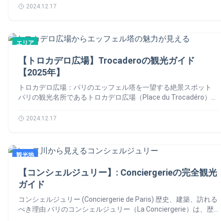
式：ゴシック建築 ✅ 主な特徴：高さ15メートルを超えるステン
地として建設され、現在では地元パリジャンや観光客に愛される
2024.12.17
場（Place du Tertre）… Poursuivre la lecture 【モンマルトルの
ドグラス サント・シャペルの見どころ 👀 1️⃣ パリ ステンドグラ
憩いの場所となっています。では、パレロワイヤルの話を詳しく
丘】Paris Montmartre ・治安・美術館
スの最高傑作 全15枚の巨大なステンドグラスは、聖書の物語を
しましょう！🙆‍♀️ パレロワイヤルの歴史 📚 パレロワイヤルは、
約1,113のシーンで描いています。 特に晴れた日の午前中は、光
1628年にルイ13世の宰相であったリシュリュー枢機卿によって
が差し込むことで色鮮やかな光のカーテンが広がり、感動的な体
エリア
建設されました。リシュリュー亡き後、宮殿は王家に譲渡されま
験ができます。 2️⃣ 天井のデザイン 青を基調とした天井には金色
した。それで、子供時代のルイ14世が住んでいたことで知られて
【トロカデロ広場】Trocaderoの観光ガイド
の星が描かれており、夜空をイメージさせます。 このデザイン
います。そして、18世紀には商業的な発展を遂げ、カフェや劇場
は、訪れる人々に神聖な空間であることを強く印象付けます。
【2025年】
が建てられ、パリの社交・文化の中心地となりました。現在で
3️⃣ 彫刻と装飾 入口や柱には、繊細で緻密な彫刻が施されてお
は、美しい庭園とアーケードが残り、ショッピングや散策が楽し
トロカデロ広場：パリのエッフェル塔を一望する絶景スポット
り、中世ヨーロッパの芸術と技術の高さを感じられます。 サン
める観光スポットとして人気を集めています。 パレロワイヤル
パリの観光名所であるトロカデロ広場（Place du Trocadéro）
トシャペル 予約方法 📆 サントシャペル 教会の予約とチケット購
の見どころ 👀 1️⃣ パレ・ロワイヤル庭園（Jardin du Palais
は、エッフェル塔を最も美しく眺めることができます。それで
入 Sainte Chapelleは、観光客に非常に人気が高く、特にピーク
Royal） パレ・ロワイヤル庭園は、整然としたフランス式庭園が
も、スポットとして有名です。広場からの絶景は、旅行者だけで
2024.12.17
シーズンには長蛇の列ができることがあります。 そのため、
特徴です。四方を建物に囲まれております。都会の喧騒から離れ
なく、地元の人々にも愛され続けています。 では、トロカデロ
「サントシャペル 予約」や「サントシャペル チケット」を事前
た静かな空間が広がります。それに、春や夏には美しい花々が咲
広場の紹介を始めましょう！🙆‍♂️ トロカデロ広場の歴史 📚 トロ
にオンラインで購入することで、待ち時間を大幅に短縮できま
き誇ります。さらに、ベンチに座って読書や休憩を楽しむ人々の
カデロ広場は、1878年のパリ万博に合わせて整備された場所で
す。 最新の「サントシャペル 入場料」は、サントシャペル 公式
姿が見られます。 おすすめの時間帯 朝や夕方の人が少ない時間
観光地
す。当初は、スペインのトロカデロ要塞の戦い（1823年）を記
サイトで確認できます。 予約なしでの入場は可能？ 「サントシ
帯 2️⃣ ブルトゥイユの円柱（Les Colonnes de Buren） 「ブルトゥ
念して名付けられました。 それに、現在の広場は、シャイヨ宮
ャペル 予約なし」でも入場可能ですが、待ち時間が長くなる可
【コンシェルジュリー】: Conciergerieの完全観光
イユの円柱」は、現代アートの一部です。庭園の入口付近にある
と呼ばれる建物に囲まれております。第二次世界大戦後に再建さ
能性があります。 特に観光シーズンは事前予約を強くおすすめ
白黒のストライプ模様の柱です。芸術家のダニエル・ビュレンが
ガイド
れ、現在の姿となりました。 トロカデロ広場の見どころ 👀 1️⃣
します。 Tiqets.com 日本語 🇯🇵 Sainte Chapelle 英語
設計し、写真撮影スポットとしても人気があります。 ポイント
エッフェル塔の絶景ビュー トロカデロ広場の最大の魅力は、な
🇬🇧・フランス語 🇫🇷 アフィリエイト広告を利用しています。
コンシェルジュリー (Conciergerie de Paris) 歴史、建築、訪れる
モダンなデザインが歴史的建築と見事に融合しています。 3️⃣ ギ
んといってもエッフェル塔の素晴らしい眺望です。特に、シャイ
シテ島のサントシャペルの営業時間と定休日… Poursuivre la
べき理由 パリのコンシェルジュリー（La Conciergerie）は、歴
ャルリー・ド・モンパルナス（Galeries du Palais Royal） パレ・
ヨ宮のテラスからはエッフェル塔が真正面に見えるため、絶好の
lecture 【サントシャペル教会】Sainte Chapelle｜予約・チケッ
史的な建築物として知られ、フランス革命の象徴的な場所でもあ