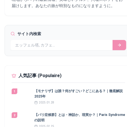
展示するため、美術館では大規模な改装が行われました。現代的
の内面的な葛藤が投影されています。代表作には《貧しい人々の
が劇的に変わります。それ以来、さらに多くの名作を迎え入れる
な設備を整えつつも、建物の歴史的な魅力を保つ努力がなされま
届けします。あなたの旅が特別なものになりますように。
食事》や《青い自画像》があります。 その後、ピカソの作風は
ため、常に拡大を続けています。1989年には有名なガラスのピ
した。 オランジュリー美術館を訪れる理由 💫 モネの「睡蓮」
明るくなりました。ピンクやオレンジなど暖色系が多く使われる
ラミッドが完成し、ルーヴルは伝統と革新の象徴となりました。
を鑑賞する 印象派の絵画を深く理解する 印象派の絵画の代表的
ようになりました。この時期にはサーカスや芸人を題材にした作
ルーヴル美術館のコレクション 🏞️ 世界中から集まった名作た
な作品を一度に鑑賞できる貴重な機会です。 パリの文化に触れ
品が多く描かれ、詩的で温かみのある雰囲気が特徴です。 キュ
ち 古代美術を愛する人には、「しゃがむ書記」や「コルサバー
る パリの中心部にある美術館で、フランス🇫🇷の文化に触れる
ビスムの誕生 1907年、ピカソは美術史を揺るがす革新的な作品
ドの有翼の雄牛」などの傑作もおすすめです。進化は続きます。
サイト内検索
ことができます。 静かな時間を過ごす オランジュリー美術館の
《アヴィニョンの娘たち》を発表しました。この作品は、従来の
2012年にはイスラム芸術専用の新しい展示室がオープンしまし
見逃せない名作たち 👀 オランジュリー美術館では、芸術愛好
遠近法や写実主義を大胆に破壊し、キュビスムという新しい芸術
た。さらに、2027年には、ビザンティン美術と東方キリスト教
家を魅了する名作の数々に出会えます。 特に注目すべき作品は
運動を生み出しました。 キュビスムは、物体を幾何学的な形に
美術の部門が加わり増す。コレクションがさらに豊かになりま
こちらです： モネの「睡蓮」 ウォルター＆ギヨーム・コレクシ
分解し、異なる視点から同時に描く手法です ピカソ美術館の世
す。 絵画と彫刻 イタリア・ルネサンス、フランス🇫🇷古典主
ョン 日本語の作品名 フランス語の作品名 作者 ポール・ギヨーム
界有数のピカソコレクション 🏞️ 5,000点を超えるピカソの作品
義、ロココなど、ヨーロッパ絵画の傑作が数多く展示されていま
の肖像 Portrait de Paul Guillaume モディリアーニ 道化師の衣装
美術館には、絵画、彫刻、素描、セラミック、版画など、5,000
す。ギリシャ🇬🇷・ローマ🇮🇹彫刻、中世彫刻など、古代から現
を着たクロード・ルノワール Claude Renoir en clown クロード・
点を超えるピカソの作品が収蔵されています。 これは世界でも
代までの彫刻作品が豊富です。 東洋美術と装飾美術 エジプト
ルノワール スペインの踊り子たち Danseuses espagnoles マリ
最大級のピカソコレクションの一つであり、青の時代、バラの時
人気記事 (Populaire)
🇪🇬、メソポタミア、イスラム、アジアなどの美術品が展示され
ー・ローランサン ジュニエ爺さんの馬車 La Carriole… Poursuivre
代、キュビスムなど、ピカソの様々な時代を網羅しています。
ています。家具、陶器、織物など、様々な装飾美術品が展示され
la lecture 【オランジュリー美術館】 モネ・作品・所要時間・写
生きた美術館 ピカソ美術館のリニューアル 2014年のリニューア
ています。 ルーヴル美術館の特別な体験 驚くべき規模と魅力
真
【モナリザ】は誰？何がすごい？どこにある？｜徹底解説
ル以降、「ピカソ美術館」は新たな魅力を発揮しています。ただ
1
2023年には、世界中から約890万人が訪れました。そのうち半数
2025年
の展示空間ではなく、常に変化し続ける生きた美術館です。大胆
以上が30歳以下で、若い世代にも高い人気を誇ります。 ルーヴ
な企画展や多様なイベントを通じて、ピカソの作品を新しい視点
2025.01.28
ル美術館の有名作品 👨‍🎨 1️⃣ モナ・リザ (La Joconde) 興味のあ
から楽しむことができます。訪れるたびに新たな発見があり、何
る方へ 世界的に有名な絵画「モナリザ」の魅力 モナリザは誰?
度でも足を運びたくなる魅力があります。 没入型の鑑賞体験 美
【パリ症候群】とは・神話か、現実か？｜Paris Syndrome
2
🙎‍♀️ モナリザには何がすごいのか? 🤔 モナリザを書いた人は誰な
術館内では、作品が年代順に展示されており、ピカソの芸術的な
の説明
のか？ 👨‍🎨 モナリザの徹底解説 2️⃣ 瀕死の奴隷 (L’Esclave
成長をたどることができます。また、特別展も定期的に開催さ
2025.02.25