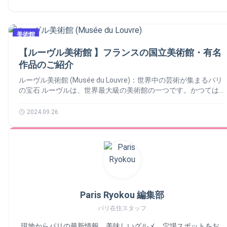
お勧めします。 チケット オンラインでの事前予約がおすすめで
多数展示されております。現代アートの最先端を体感できます。
あります。観光パス（パリ・ミュージアム・パス）を利用すれ
て現代美術を展示する場へと生まれ変わりました。 新たな息
性が交錯する空間で、その宝物をぜひ体験してください。 で
す。特別展の際は混雑することがあるため、事前にチケットを購
パリの芸術的な雰囲気を味わう マレ地区は、ギャラリーやブテ
ば、追加料金なしで入場することも可能です。 Arc de Triomphe
吹：美術館の改修 ポンピドゥー・センターやオルセー美術館な
は、パリのピカソ美術館の話を詳しくしましょう！🙆‍♀️ パリのピ
入しておくとスムーズに入場できます。 フォンダシオンルイヴ
ィックが立ち並ぶ、パリの芸術の中心地です。 ユニークな空間
のイベント 📆 フランスの国民の祝日 🇫🇷 アート： 「包まれた凱
どの現代的な施設との競争に対応するため、オランジュリー美術
カソ美術館の歴史的な背景：サレ館 📚 作品を鑑賞する前に、
ィトン：私の経験について 🧳 興味のある展示があれば、ぜひ
でアートを楽しむ 歴史的な建物と現代アートが融合した、特別
旋門」 👨‍🎨 Arc de Triomphe – エトワール凱旋門の予約 📆 エ
館は2000年から2006年にかけて大規模な改修を実施しました。
美術館
まずはその建物自体に注目してみましょう。「ピカソ美術館」
足を運んでみてください！ フォンダシオンルイヴィトンについ
な空間でアート鑑賞を楽しむことができます。 私の経験につい
トワール凱旋門は、世界中から多くの人が訪れる人気の美術館で
建築家ミシェル・グタルの指揮のもと、建物全体が新たな輝きを
は、17世紀末に建てられた豪華な邸宅「サレ館」にあります。
【ルーヴル美術館 】フランスの国立美術館・有名
てのまとめ ℹ️ フォンダシオンルイヴィトンルイ・ヴィトン財団
て 🧳 六本木のペロタンギャラリーをよく訪れているので、フ
す。そのため、特に週末や祝日は非常に混雑し、入場に時間がか
取り戻し、展示される作品の魅力も一層引き立てられました。
1985年からこの名誉あるコレクションを収蔵しており、大規模
美術館は、パリでのアート体験をより豊かにしてくれる特別な場
ランスに帰国するたびにこちらにも足を運びます。 マレ地区に
作品のご紹介
かることがあります。それでネット予約をオススメします。…
オランジュリー美術館 の建築と空間 🏗️ オランジュリー美術館
な改修を経て、現在では明るくモダンな空間が訪れる人々を迎え
所です。 フランク・ゲーリーの独創的な建築と、豊かな現代ア
あり、無料で楽しめるスポットです。おすすめです！ まとめ ペ
Poursuivre la lecture エトワール凱旋門 – Arc de Triomphe de
の建物は、自然光を最大限に利用した設計となっております。
入れます。建築そのものを見るだけでも訪れる価値があります。
ルーヴル美術館 (Musée du Louvre)：世界中の芸術が集まるパ​​リ
ートのコレクションや多様なイベントが一体となり、訪れる人々
ロタンギャラリーは、現代アートに興味がある人にとっては、ま
l’étoile（フランス・パリ）
それで、絵画が持つ色彩と光を際立たせています。 特に、モネ
ピカソとは誰か？その人生と芸術の軌跡 🤔 幼少期と芸術の始
の宝石 ルーヴルは、世界最大級の美術館の一つです。かつては
に刺激的な体験を提供します。 パリを訪れる際には、この美術
さにパラダイスのような場所です。パリを訪れる際には、ぜひ足
の「睡蓮」が展示されている部屋は、柔らかな自然光が差し込
まり ピカソは1881年10月25日、スペインのマラガで生まれまし
王宮であった壮大な建物の中に、古代から19世紀までの様々な芸
館をぜひ訪れて、芸術と自然の調和を堪能してみてください。 ℹ️
を運んで、現代アートに触れてみてください。 ℹ️ ペロタンギャラ
み、作品をより美しく見せてくれます。 オランジュリー美術
た。父親は画家で美術教師だったため、ピカソは幼い頃から絵に
術作品が展示されています。 レオナルド・ダ・ヴィンチの「モ
2024.09.26
フォンダシオンルイヴィトンの財団美術館（Musée de La
リー (Gallerie Perrotin) 住所: 76 rue de Turenne, 75003 Paris 公
館：モネの「睡蓮」 👨‍🎨 ジョルジュ・クレマンソーの提案に
触れる環境にありました。その才能は早くから開花し、8歳のと
ナ・リザ」をはじめ、ミケランジェロ、ヴェラスケスなど、歴史
Fondation Louis Vuitton） 住所: 8 Av. du Mahatma Gandhi,
式サイト:
より、クロード・モネが館内の改修を任されました。その後、モ
きにはすでに完成度の高い油絵を制作していました。 10代でバ
に残る巨匠たちの作品を間近で見ることができます。これから、
75116… Poursuivre la lecture フォンダシオンルイヴィトン
ネは自身の大作「睡蓮」をフランス🇫🇷に寄贈し、美術館内に展
ルセロナやマドリードの美術学校に進学したピカソは、古典的な
ルーヴル美術館の話を詳しくしましょう！🙆‍♂️ ルーヴル美術館の
（Fondation Louis Vuitton）
示することを決定します。この巨大な油彩画は、自然光が差し込
技法を習得するとともに、前衛的な表現への興味を深めていきま
歴史 📚 中世の城から世界的な美術館へ ルーヴル美術館は、最
む2つの部屋に広がっています。それで、水面や樹木、植物の移
す。彼の芸術は、伝統に縛られることなく、絶えず新しいスタイ
初から芸術の殿堂だったわけではありません。1190年、フィリ
ろいを感じさせる穏やかな世界へ訪問者を引き込みます。 1927
ルを模索する姿勢によって形作られていきました。 青と薔薇の
ップ・オーギュスト王の治世下で、防衛用の城として建設されま
年、美術館は正式に開館し、モネ自身が内装の仕上げを監修しま
時代 ピカソのキャリアは、いくつかの重要な時代に分けること
した。その後、1364年に王宮に改装されました。時代を経て、
した。 ジャン・ウォルター＆ポール・ギヨーム・コレクショ
ができます。その中でも「青の時代」（1901年～1904年）と
王たちがそれぞれの趣味や時代の様式に合わせて宮殿を拡張・改
Paris Ryokou 編集部
ン 🏞️ 1959年から1963年にかけて、美術館はジャン・ウォルタ
「薔薇の時代」（1904年～1906年）は、彼の初期の作風を特徴
修しました。 1595年から1610年にかけて、アンリ4世がグラン
ーとポール・ギヨームのコレクションを迎え入れました。全てを
づけています。この時期、ピカソは貧困や孤独、死といったテー
パリ在住スタッフ
ドギャラリーの建設を命じ、ルーヴルの歴史に重要な一歩を刻み
含めて、約144点の重要な絵画がおります。このコレクションを
マを青い色調で表現しました。この頃の作品は暗く感情的で、彼
ました。1793年には、美術館として正式に公開され、その運命
現地からパリの最新情報、美味しいグルメ、穴場スポットをお