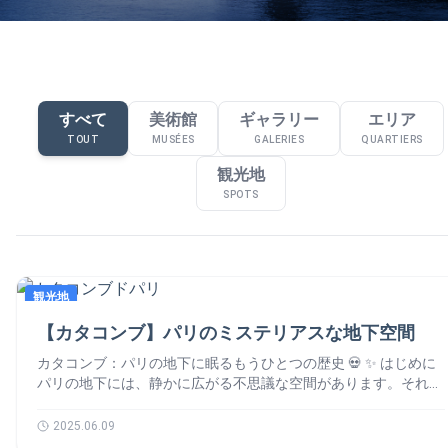
すべて
美術館
ギャラリー
エリア
TOUT
MUSÉES
GALERIES
QUARTIERS
観光地
SPOTS
観光地
【カタコンブ】パリのミステリアスな地下空間
カタコンブ：パリの地下に眠るもうひとつの歴史 💀 ✨ はじめに
パリの地下には、静かに広がる不思議な空間があります。それが
「カタコンブ」と呼ばれる地下墓地です。フランス・パリの一部
の地面の下には、複雑に入り組んだ地下の回廊が存在します。そ
2025.06.09
の長さ、なんと200km以上！😮 起源：ローマ時代にさかのぼる