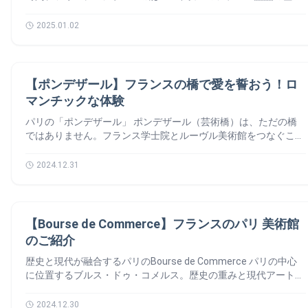
クセス方法 🚇 チュイルリー庭園は、パリの中心に位置し、ア
めに使われていたと言われています。 さらに進むと、王室家具
ビージュと「ボッカドール」の名で知られるドミニク・ド・コル
通りの特別な魅力 この通りは、歴史とショッピング街の二面性
を体感できる場所です。ただの城ではなく、多くの偉大な君主た
クセスがとても便利です。 メトロ パリメトロの徹底ガイド！ バ
倉庫の監督官のアパートメントがあります。エレガントな木工装
トーネです。1533年7月15日に最初の石が置かれ、1628年に完
を持っています。見どころとして、サンロック教会、ロベスピエ
ちが歩んだ地でもあります。その建築美や伝説、そして知られざ
2025.01.02
ス 自転車 徒歩 車 チュイルリー公園についてのまとめ ℹ️ 訪れる
飾や豪華な家具が18世紀の雰囲気を再現しています。修復の際に
成。この新たな建物は、都市の権力の象徴となりました。 1652
ールの家、ジャンヌ・ダルクの印象的な像などがあります。 多
るエピソードに触れてみましょう。🙆‍♂️ 王家の「家族の家」🏰 ユ
べき特別な場所 広さ25.5ヘクタールのチュイルリー庭園は、ただ
は、発見された900ページに及ぶ目録が大いに役立ちました。 オ
年：最初の火災 🚒 王権への反乱「フロンドの乱」の際、市庁
彩な顔を持つ散歩道 サントノレ通りは、パリの本物のエレガン
ニークな王室の遺産 フォンテーヌブロー宮殿は、特定の王だけ
の散策地ではありません。歴史を感じる旅、アートと文化の没入
テル・ドゥ・ラ・マリーヌの見事な修復作業 🏗️ 過去が現在に
舎は襲撃を受けました。暴徒は市庁舎の扉を焼き払い、一部の市
スと魅力を感じられる場所です。歴史に興味がある人、ファッシ
でなく、歴代の王たちに愛されました。フランソワ1世、アンリ4
体験、そして心安らぐ時間を提供します。スポーツ好きも、歴史
息づく場所 常設展示では、歴史的な作品と世界的な美術品を融
議会メンバーを虐殺しました。この悲劇は、ルイ14世が宮廷をヴ
エリア
ョンが好きな人、ただの好奇心旺盛な人でも、この通りには常に
世、ルイ14世、ナポレオン…それぞれがここに足跡を残していま
【ポンデザール】フランスの橋で愛を誓おう！ロ
好きも、夢見る人も、ここでは忘れられない体験が待っていま
合させた「アル・ターニ・コレクション」も見どころです。ま
ェルサイユに移す決断を後押ししました。 1789年：パリ初の市
新しい発見があります。ぜひ、その魅力に引き込まれ、驚きに満
す。特にフランソワ1世は、この城をお気に入りの住まいとし、
す。 チュイルリー公園の地図 🗺️
マンチックな体験
た、「奴隷制記憶財団」もここに拠点を構え、この場所に新たな
長誕生 フランス革命🇫🇷の激動の時代、市庁舎は重要な舞台と
ちたひとときを楽しんでください。サントノレ通りへようこそ。
中世の城跡をルネサンス様式の宮殿に改築しました。 オーバル
意味を与えています。 💡 ご存じですか？ オテル・ドゥ・ラ・マ
なります。1789年7月、ジャン＝シルヴァン・バイイがパリ初の
一歩ごとに新たな物語が待っています！ サントノレ通りの地
中庭を歩けば、中世の塔を見ることができます。その歴史的な雰
パリの「ポンデザール」 ポンデザール（芸術橋）は、ただの橋
リーヌのレプリカがアメリカにあります！😮 ホレス・トランバ
市長に選出。新たな市政の時代が幕を開けました。 1871年：破
図 🗺️
囲気を感じられる場所です。しかし、最も注目すべきは「フラン
ではありません。フランス学士院とルーヴル美術館をつなぐこの
ウアーとジュリアン・アベレによってコンコルド広場に建てられ
壊と再生 最も劇的な出来事は、1871年のパリ・コミューンで起
ソワ1世のギャラリー」です。この装飾の宝石は、王の芸術への
橋は、歴史的にもロマンチックなスポットとして親しまれていま
た2つの建物のレプリカがフィラデルフィアにあります。 オテ
こります。5月、コミューンの一部が市庁舎に火を放ち、貴重な
情熱を象徴しています。ここではイタリアの画家、ロッソ・フィ
す。その魅力的な場所に隠された物語をご紹介します。🙆‍♀️ ポン
2024.12.31
ル・ドゥ・ラ・マリーヌの実用情報 🔖 時空を超えた旅を快適
記録が失われました。しかし、1873年から1882年にかけて再建
オレンティーノやプリマティッチオが、新しいスタイルをフラン
デザールの歴史 📚 時を超える歴史 ポンデザールは、1801年か
に オテル・ドゥ・ラ・マリーヌの見学所要時間は約1時間半で
され、ネオ・ルネサンス様式の壮麗な建物が再び誕生しました。
スにもたらしました。 フランス・ルネサンスのゆりかご 🇫🇷
ら1804年にかけて建設されました。パリ初の金属製橋で、空中
す。混雑を避けるため、オンラインでの事前予約をお勧めしま
1944年：解放のスピーチ 1944年8月25日、パリ解放の日。市庁
ブルボンの世紀 📚 フランソワ1世は単なる王ではなく、革新的
庭園のように設計されていました。建築家ルイ＝アレクサンド
す。特に繁忙期は要注意です。 音声ガイド 🎧 日本語の音声ガ
舎のバルコニーから、シャルル・ド・ゴール将軍が有名なスピー
なビジョンを持つ人物でした。マドリードでの厳しい捕虜生活の
美術館
ル・ド・セサールとジャック・ヴィンセント・ド・ラクロワ・デ
【Bourse de Commerce】フランスのパリ 美術館
イドを借りると、より深く作品の世界を楽しむことができます。
チを行いました。「侮辱され、壊され、苦しんだパリ。しかし、
後、彼はフォンテーヌブローを理想の避難所と見なし、大規模な
ィロンによって作られた橋には、当初9つの鋳鉄アーチがありま
のご紹介
時間 開館時間は毎日10:30～19:00です。金曜日は21:30までのナ
パリは解放された！」この瞬間、市庁舎は現代史の象徴となりま
改築を命じました。 最初の大きな改築の一つが「名誉の中庭」
した。その名前は、第一帝政期にルーヴル美術館が「宮殿芸術
イトツアーも楽しめます。 私の経験 🧳 「パリのヴェルサイユ
した。 パリ市庁舎のは生きた象徴的な場所 権力の中心地 市庁舎
です。広大で対称的なこの空間は、壮麗な城の象徴となりまし
館」と呼ばれていたことに由来します。 19世紀には、この橋を
歴史と現代が融合するパリのBourse de Commerce パリの中心
宮殿」と称されるほど豪華絢爛な建物はもちろん、最新技術によ
広場：歴史と活気の交差点 市庁舎を訪れるには？ 👀 見逃せな
た。また、近くにある「ベル・オーの泉」は、この城の名前の由
渡るのに通行料が必要でした。バルザックの小説『ラブイユー
に位置するブルス・ドゥ・コメルス。歴史の重みと現代アートが
る音声ガイドに感動しました！「confident 」(秘密を打ち明けら
いポイント 市庁舎は自由に見学することはできませんが、以下
来でもあり、自然と伝説への敬意が込められています。フランソ
ズ』にも描かれているように、当時は歩行者から2スー（銅貨）
見事に融合したこの場所は、訪れる人々を魅了します。2021年
れる友人)と名付けられたそのヘッドフォンは、事前予約の段階
の機会に内部を訪れることができます： 1️⃣ 欧州文化遺産の日：
ワ1世は、この城を「新しいローマ」として輝かせたいと考え、
の料金を徴収していました。しかし、このシステムはすぐに廃止
に現代アートの拠点として生まれ変わり、ピノー・コレクション
2024.12.30