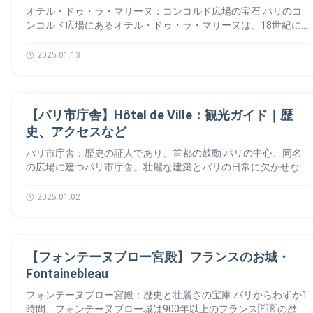
ディオールやジバンシィ、バレンシアガ、ロンシャンなどの有名
また、セーヌ川沿いの「水辺のテラス」も必見です。この道を進
スでもあります。 エッフェル塔（Tour Eiffel） 1889年のパリ万
できます！ 🚇 地下鉄：13号線のSaint-Denis Université行きに
オテル・ドゥ・ラ・マリーヌ：コンコルド広場の宝石 パリのコ
に、熱狂的なサポーターグループ「ウルトラス」が作り出す圧巻
ブランドが並び、どのショーウィンドウも目を奪います。特に見
むと、片側にはモネの「睡蓮」で有名なオランジュリー美術館、
博のために建てられたエッフェル塔は、今やフランスの象徴とも
乗ります。Basilique de Saint-Denis駅で下車。駅から徒歩数分で
ンコルド広場にあるオテル・ドゥ・ラ・マリーヌは、18世紀に建
の雰囲気は、一見の価値あり✨サッカーファンじゃなくても、ラ
逃せないのが、サンローランのリヴ・ドロワット店です。かつて
もう一方にはルーヴル美術館が。二つの象徴的な美術館をつなぐ
いえる存在です。建設当初は賛否両論がありましたが、現在では
す。 🚉 トラム：T1路線のBasilique de Saint-Denis駅が最寄り
てられた珠玉の建築物です。かつては海軍の司令部であったこの
イブ感たっぷりのエンターテインメントとして楽しめます！ ス
のコンセプトストア「コレット」があった場所で、ラグジュアリ
この道は、歴史とアートを体感できる特別な散歩道です。 出典:
世界で最も有名な鉄塔として愛されています。 高さ330メートル
です。パリ北部エリアからのアクセスに便利です。 🚍 バス：
建物は、現在、展示スペース、体験型トレイル、そして発見すべ
ター選手が駆け抜けたピッチ レジェンドたちの足跡 サッカー以
2025.01.13
ーの新しい形を体験できます。 サントノレ通り：洗練されたグ
wikipedia 2024パリオリンピックのチュイルリー庭園 🇫🇷 パリ
を誇り、3つの展望台からはパリの街並みを360度パノラマで楽
153番、239番、253番などのバス路線が付近に停車します。 サ
き素晴らしい遺産を擁している。 歴史、芸術、文化が融合した
外でも楽しめる Parc des Princesで試合がなくても訪れたいスタ
ルメスポット 🍽️ サントノレ通りを歩いていると、自然と食欲
の心臓が再び熱く 2024年のオリンピックのチュイルリー庭園の
しむことができます。夜にはキラキラと輝くイルミネーションが
ンドニ大聖堂についてのまとめ ℹ️ 歴史好き、建築ファン、ある
この建物は、訪れる人々にとってまたとない体験となることでし
ジアム さらに、年に数回はコンサートも開催。しかも驚きなの
も湧いてきます。ファッションウィーク中にデザイナーやモデル
写真 実は、1900年のオリンピックでもこの庭園はフェンシング
施され、ロマンチックな雰囲気に包まれます。塔自体は世界遺産
いは新しい発見を求める方にとって、サンドニ大聖堂バシリカは
ょう。この記事では、オテル・ドゥ・ラ・マリーヌ (Hôtel de la
は、スタジアムの一角に菜園があります。近隣の小学生たちが野
が集うことで有名な「ラ・カスティリオーネ」など、洗練された
競技の会場でした。スポーツと歴史が交錯するこの場所は、特別
エリア
ではないものの、セーヌ河岸の景観の一部として登録されてお
見逃せないスポットです。壮大な彫刻群、鮮やかなステンドグラ
Marine)の話を詳しくします！🙆‍♂️ オテル・ドゥ・ラ・マリーヌの
菜作りを体験できるんです🥕。まさにスポーツと自然が共存する
カフェやレストランが点在しています。おしゃれなアペリティフ
【パリ市庁舎】Hôtel de Ville：観光ガイド｜歴
な記憶を共有しています。 子どもから大人まで楽しめる緑のオ
り、フランス 世界遺産を語るうえで欠かせない存在です。 まと
ス、そして波乱に満ちた歴史が詰まったこの場所は、訪れる人々
歴史 📚 王室の倉庫からフランス海軍の拠点へ 1776年には、画
特別な場所です。 観光情報まとめ アクセス・料金まとめ ℹ️ パル
や友人とのランチにぴったりです。夜をもっと楽しみたいなら、
史、アクセスなど
アシス 庭園では多彩なアクティビティが楽しめます。子どもた
め｜フランス 世界遺産をパリで体感しよう 「フランス 世界遺
に感動を与えてくれます。次回のパリ旅行では、ぜひこの隠れた
期的な試みとして、毎週火曜日に一般市民が王室コレクションを
ク・デ・プランス (Parc des Princes) 住所: Parc des Princes, 24
「バー・ヘミングウェイ」でシックで親密な雰囲気を堪能してく
ちは池で帆船遊びを満喫し、大人たちは芝生やカフェでリラック
産」の中でも、パリに集まるセーヌ河岸の名所は、歴史・芸術・
名所に足を運んでみてください。🙆‍♀️ ℹ️ サンドニ大聖堂 バシリカ
鑑賞できるようになりました。しかし、フランス革命🇫🇷後、こ
Rue du Commandant Guilbaud,… Poursuivre la lecture パルク・
パリ市庁舎：歴史の証人であり、首都の鼓動 パリの中心、同名
ださい。 サントノレへの周辺 📍 サントノレ通りが伝統とモダ
ス。アート好きには、ロダンやマイヨール、ジャコメッティの彫
建築のすべてが凝縮されたエリアです。短期間でも効率的に巡る
(Basilique Cathédrale de Saint-Denis) 住所:… Poursuivre la
の建物は海軍省の本部へと転用され、226年間その役割を果たし
デ・プランス（Parc des Princes）｜ PSGのスタジアム
の広場に建つパリ市庁舎。壮麗な建築とパリの日常に欠かせない
ンの架け橋 サントノレ通りは、2つの世界をつなぐ架け橋のよう
刻が点在し、現代アートのデュビュッフェやマックス・エルンス
ことができるのがパリならではの魅力。ルートを組んでじっくり
lecture サンドニ大聖堂：フランス歴代王が眠る｜ご紹介
ました。 現在、精密な修復作業を経て、この建物は「生きた博
役割で人々を魅了します。 その装飾豊かな外壁の裏側には、反
な存在です。一方には、タイムレスなラグジュアリーが漂うヴァ
トの作品も楽しめます。庭全体がまるで屋外美術館のようです。
と観光すれば、フランスという国の本質に触れられるはずです。
物館」となりました。18～19世紀の優雅な雰囲気を感じなが
乱や火災、そして変革を乗り越えた物語が秘められています。さ
ンドーム広場。もう一方には、活気に満ちたレ・アル地区があり
2025.01.02
シルクと日本のつながり 🇯🇵 庭園には歴史的なエピソード
パリ旅行を検討している方は、ぜひ世界遺産巡りを旅のテーマに
ら、フランス🇫🇷の知られざる歴史を垣間見ることができます。
あ、この歴史的な建物の秘密を探りましょう。🙆‍♂️ パリ市庁舎の
ます。そこには、西欧最大級のショッピングモール「ウエストフ
も。アンリ4世は、フランスでのシルク生産を促進するため、白
してみてはいかがでしょうか？
ヴィクトル・シュルシェールの遺産 現在、この部屋は博物館の
歴史 📚 1357年：「柱の家」から始まる物語 すべては14世紀、
ィールド フォーラム・デ・アル」があり、店舗やレストラン、
桑の木を庭園に植えました。最近再び植樹されたこれらの木々
中でも象徴的な空間となっています。ロカイユ様式の家具や「デ
商人頭エティエンヌ・マルセルが「柱の家」を購入したことから
映画館、さらには屋内プールまで楽しめます。この対照的な世界
は、フランス🇫🇷と日本🇯🇵のシルク文化のつながりを感じさせ
ュボワ」の刻印がある机は、彼の努力と情熱を物語っています。
観光地
始まります。この建物は、セーヌ川に近い戦略的な場所、グレー
を体感することで、パリの多面性に触れることができます。 サ
【フォンテーヌブロー宮殿】フランスのお城・
ます。 チュイルリー公園のアクティビティ 💫 オランジュリー
オテル・ドゥ・ラ・マリーヌの見どころ 👀 豪華な王室の栄華
ヴ広場に位置していました。この場所が最初の市庁舎となり、パ
ントノレへの行き方 🚇 アクセスが便利なロケーション サント
美術館やルーヴル美術館が近くにあるため、チュイルリー公園で
Fontainebleau
と国家の秘密 例えば、外交サロンでは、重要な国家間の会議が
リ市政の中心がここに集約されていきました。 1533年：新しい
ノレ通りは、アクセスの良さも魅力です。 1️⃣ メトロとRER 2️⃣ バ
散策を楽しんだ後、文化的な見学に参加することもできる。 ア
行われていました。この重厚な空間には秘密も隠されています。
建物の誕生 16世紀、古い建物は取り壊され、新たな市庁舎が建
ス 3️⃣ ヴェリブ どこからでも簡単にアクセス可能な、便利で魅力
フォンテーヌブロー宮殿：歴史と壮麗さの宝庫 パリからわずか1
フィリエイト広告を利用しています。 チュイルリー公園へのア
扉の奥にある小さなスペースは、外交官の会話を盗み聞きするた
設されました。設計を手がけたのは建築家ピエール・ド・シャン
的な場所です。 サントノレ通りについてのまとめ ℹ️ サントノレ
時間、フォンテーヌブロー城は900年以上のフランス🇫🇷の歴史