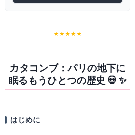
カタコンブのオンライン予約が一番便利！ 💻🎟
現地購入も可能…でもリスクあり！ 🤔
パリのカタコンブの地図 🗺️
カタコンブドパリのについてのよくある質問 ❓
★
★
★
★
★
カタコンブ：パリの地下に
眠るもうひとつの歴史 💀 ✨
はじめに