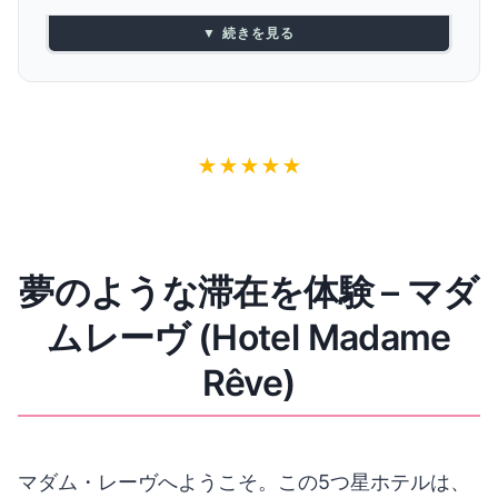
客室の特徴
▼ 続きを見る
マダムレーヴのレストランとダイニング 🍽️
ルーフトップレストラン
ラウンジバー
マダムレーヴのアメニティとサービス 💡
★
★
★
★
★
1️⃣ スパ & ウェルネス – 安らぎの空間
2️⃣ フィットネスセンター
3️⃣ コンシェルジュサービス
夢のような滞在を体験 – マダ
パリ観光に最適なロケーション 📍
ムレーヴ (Hotel Madame
マダムレーヴの予約 📆
マダムレーヴについてのまとめ ℹ️
Rêve)
ホテル・マダムレーヴの地図 🗺️
マダムレーヴについてのよくある質問 ❓
マダム・レーヴへようこそ。この5つ星ホテルは、