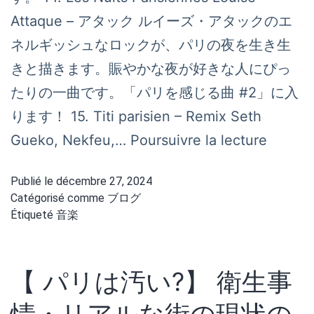
Attaque – アタック ルイーズ・アタックのエ
ネルギッシュなロックが、パリの夜を生き生
きと描きます。賑やかな夜が好きな人にぴっ
たりの一曲です。「パリを感じる曲 #2」に入
ります！ 15. Titi parisien – Remix Seth
パ
Gueko, Nekfeu,…
Poursuivre la lecture
リ
Publié le
décembre 27, 2024
を
Catégorisé comme
ブログ
感
Étiqueté
音楽
じ
る
【 パリは汚い?】 衛生事
曲
#2