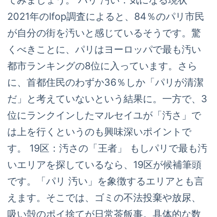
てみましょう。 パリ 汚い：気になる現状
2021年のIfop調査によると、84％のパリ市民
が自分の街を汚いと感じているそうです。驚
くべきことに、パリはヨーロッパで最も汚い
都市ランキングの8位に入っています。さら
に、首都住民のわずか36％しか「パリが清潔
だ」と考えていないという結果に。一方で、3
位にランクインしたマルセイユが「汚さ」で
は上を行くというのも興味深いポイントで
す。 19区：汚さの「王者」 もしパリで最も汚
いエリアを探しているなら、19区が候補筆頭
です。「パリ 汚い」を象徴するエリアとも言
えます。そこでは、ゴミの不法投棄や放尿、
吸い殻のポイ捨てが日常茶飯事。具体的な数