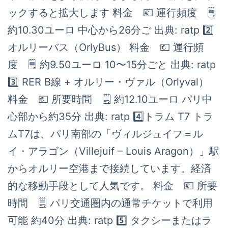
ックすると拡大します 料金 💶 運行頻度 🗒️
約10.30ユーロ 中心から26分ご 出典: ratp 2️⃣
オルリーバス（OrlyBus） 料金 💶 運行頻
度 🗒️ 約9.50ユーロ 10〜15分ごと 出典: ratp
3️⃣ RER B線 + オルリー・ヴァル（Orlyval）
料金 💶 所要時間 🗒️ 約12.10ユーロ パリ中
心部から約35分 出典: ratp 4️⃣トラム T7 トラ
ムT7は、パリ南部の「ヴィルジュイフ＝ル
イ・アラゴン（Villejuif – Louis Aragon）」駅
からオルリー空港まで接続しています。経済
的な移動手段として人気です。 料金 💶 所要
時間 🗒️ パリ交通圏内の通常チケットで利用
可能 約40分 出典: ratp 5️⃣ タクシーまたはラ