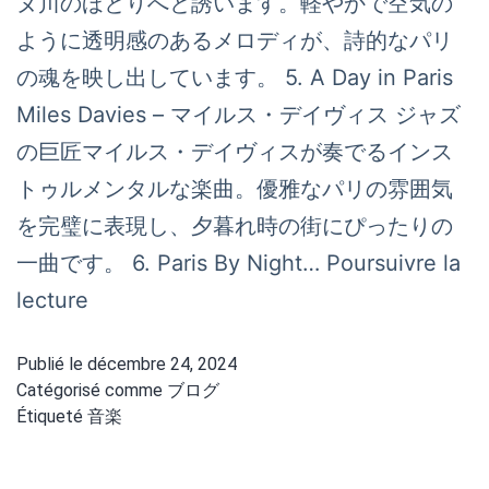
ヌ川のほとりへと誘います。軽やかで空気の
ように透明感のあるメロディが、詩的なパリ
の魂を映し出しています。 5. A Day in Paris
Miles Davies – マイルス・デイヴィス ジャズ
の巨匠マイルス・デイヴィスが奏でるインス
トゥルメンタルな楽曲。優雅なパリの雰囲気
を完璧に表現し、夕暮れ時の街にぴったりの
一曲です。 6. Paris By Night…
Poursuivre la
【パ
lecture
リ
Publié le
décembre 24, 2024
を
Catégorisé comme
ブログ
感
Étiqueté
音楽
じ
る