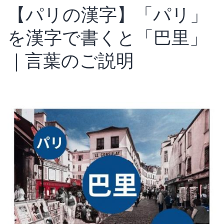
【パリの漢字】「パリ」
曲】
TOP10
を漢字で書くと「巴里」
選
｜言葉のご説明
の
パ
リ
に
つ
い
て
の
音
楽